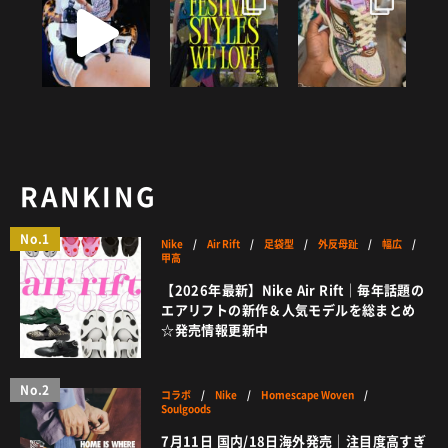
RANKING
No.1
Nike
/
Air Rift
/
足袋型
/
外反母趾
/
幅広
/
甲高
【2026年最新】Nike Air Rift｜毎年話題の
エアリフトの新作＆人気モデルを総まとめ
☆発売情報更新中
No.2
コラボ
/
Nike
/
Homescape Woven
/
Soulgoods
7月11日 国内/18日海外発売｜注目度高すぎ