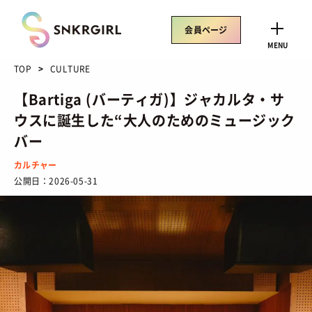
Skip
to
会員ページ
content
CLOSE
MENU
TOP
CULTURE
【Bartiga (バーティガ)】ジャカルタ・サ
ウスに誕生した“大人のためのミュージック
トレンドワード
バー
サイズ感
骨格タイプ別
トレンド
Air Rift
カルチャー
公開日：
2026-05-31
コラボ
サンダル
Nike
ASICS
New Balance
Salomon
SNEAKERS
TOP
/ スニーカートップ