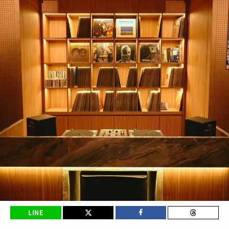
BRANDS
/ ブランドから探す
COLORS
/ カラーで探す
CALENDAR
/ 発売日カレンダー
STYLES
TOP
/ スタイルトップ
BEAUTY
STYLE IDEA
/ コーデのアイデア
TOP
/ ビューティートップ
FEATURE
STYLE SNAP
/ ストリートスナップ
COSMETICS
/ コスメアイテム
TOP
/ 特集トップ
CULTURE
SNEAKER MIX
/ スニーカーMIX
COLUMNS
/ コラム
TOP
/ カルチャートップ
KOREAN COSME
/ 韓国コスメ
ABOUT
FASHION
/ ファション
MUSIC
/ 音楽
MAKE UP
/ チュートリアル
SNKRGIRLとは
SHOPS
LINE
/ ショップ情報
MOVIE
/ 映画・ドラマ
会員ログイン
運営会社