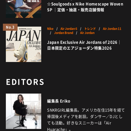
☆Soulgoods x Nike Homescape Woven
SP ｜定価・抽選・販売店舗情報
No.3
Nike
/
Air Jordan 6
/
トレンド
/
Air Jordan 11
/
Jordan Brand
/
Air Jordan
Japan Exclusive Air Jordans of 2026｜
日本限定のエアジョーダン特集2026
EDITORS
編集長 Eriko
SNKRGIRL編集長。アメリカ在住15年を経て
帰国後メディアを創設。ダンサー／DJとし
ても活動。好きなスニーカーは「Air
Huarache」。