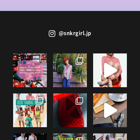
@snkrgirl.jp