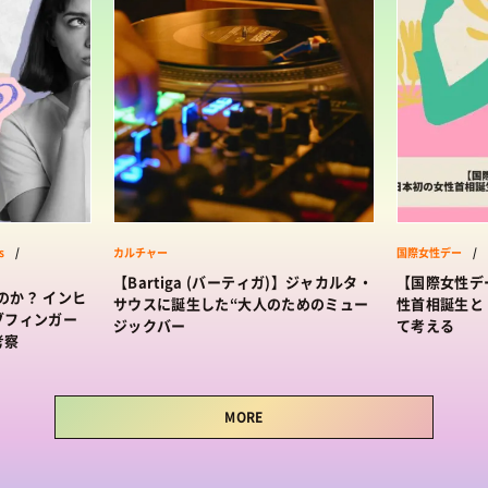
s
/
カルチャー
国際女性デー
/
【Bartiga (バーティガ)】ジャカルタ・
【国際女性デー
なのか？ インヒ
サウスに誕生した“大人のためのミュー
性首相誕生と
ブフィンガー
ジックバー
て考える
考察
MORE