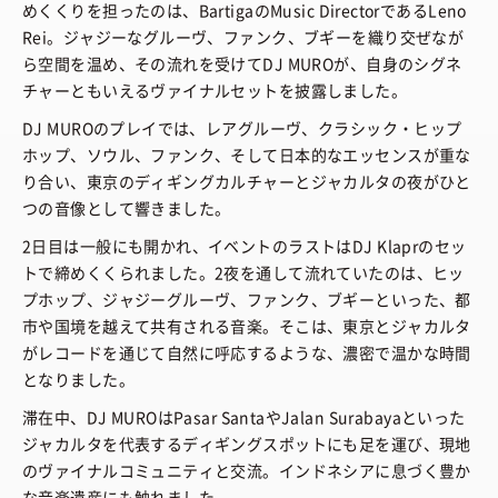
めくくりを担ったのは、BartigaのMusic DirectorであるLeno
Rei。ジャジーなグルーヴ、ファンク、ブギーを織り交ぜなが
ら空間を温め、その流れを受けてDJ MUROが、自身のシグネ
チャーともいえるヴァイナルセットを披露しました。
DJ MUROのプレイでは、レアグルーヴ、クラシック・ヒップ
ホップ、ソウル、ファンク、そして日本的なエッセンスが重な
り合い、東京のディギングカルチャーとジャカルタの夜がひと
つの音像として響きました。
2日目は一般にも開かれ、イベントのラストはDJ Klaprのセッ
トで締めくくられました。2夜を通して流れていたのは、ヒッ
プホップ、ジャジーグルーヴ、ファンク、ブギーといった、都
市や国境を越えて共有される音楽。そこは、東京とジャカルタ
がレコードを通じて自然に呼応するような、濃密で温かな時間
となりました。
滞在中、DJ MUROはPasar SantaやJalan Surabayaといった
ジャカルタを代表するディギングスポットにも足を運び、現地
のヴァイナルコミュニティと交流。インドネシアに息づく豊か
な音楽遺産にも触れました。