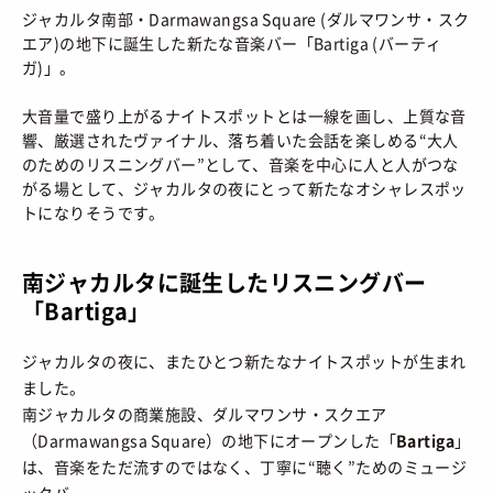
HOW TO
/ あれこれハウツー
ジャカルタ南部・Darmawangsa Square (ダルマワンサ・スク
ART
/ アート
新規会員登録
エア)の地下に誕生した新たな音楽バー「Bartiga (バーティ
プライバシーポリシー
ガ)」。
FOOD
/ 食文化
お問い合わせ
大音量で盛り上がるナイトスポットとは一線を画し、上質な音
BOOKS
/ ブック
響、厳選されたヴァイナル、落ち着いた会話を楽しめる“大人
HEALTH
のためのリスニングバー”として、音楽を中心に人と人がつな
/ ヘルス・ボディ
© 2026 Sneaker-Girl.com is brought to you
がる場として、ジャカルタの夜にとって新たなオシャレスポッ
by YBS co., ltd & YBS USA LLC.
HISTORY
/ 歴史
トになりそうです。
南ジャカルタに誕生したリスニングバー
「Bartiga」
ジャカルタの夜に、またひとつ新たなナイトスポットが生まれ
ました。
南ジャカルタの商業施設、ダルマワンサ・スクエア
（Darmawangsa Square）の地下にオープンした「
Bartiga
」
は、音楽をただ流すのではなく、丁寧に“聴く”ためのミュージ