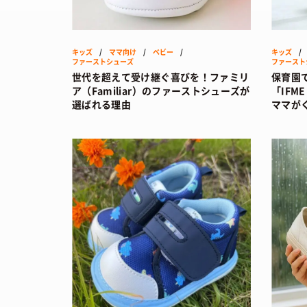
SHOPS
/ シ
HOW TO
/ 
キッズ
/
ママ向け
/
ベビー
/
キッズ
ファーストシューズ
ファースト
世代を超えて受け継ぐ喜びを！ファミリ
保育園
ア（Familiar）のファーストシューズが
「IFM
選ばれる理由
ママが