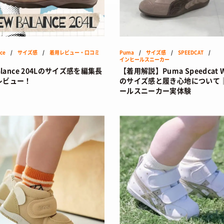
STYLES
BEAUTY
会員ログイン
TOP
TOP
ーカートップ
/ スタイルトップ
/ ビューティートップ
新規会員登録
STYLE IDEA
COSMETICS
ce
/
サイズ感
/
着用レビュー・口コミ
Puma
/
サイズ感
/
SPEEDCAT
/
ブランドから探す
/ コーデのアイデア
/ コスメアイテム
インヒールスニーカー
alance 204Lのサイズ感を編集長
【着用解説】Puma Speedcat W
STYLE SNAP
SNEAKER MIX
カラーで探す
/ ストリートスナップ
/ スニーカーMIX
レビュー！
のサイズ感と履き心地について
ールスニーカー実体験
KOREAN COSME
 発売日カレンダー
/ 韓国コスメ
MAKE UP
/ チュートリアル
CULTURE
ABOUT
TOP
トップ
/ カルチャートップ
SNKRGIRLとは
MUSIC
 コラム
/ 音楽
運営会社
MOVIE
ファション
/ 映画・ドラマ
プライバシーポリシー