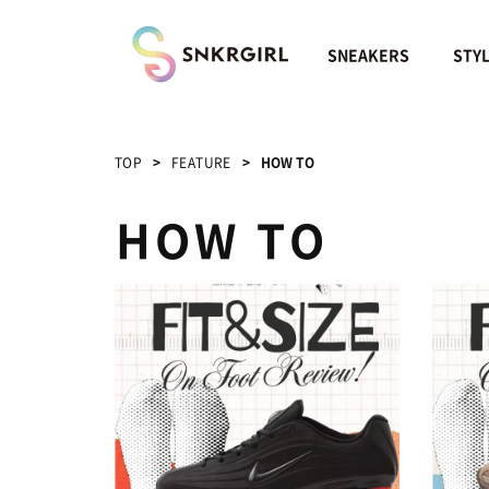
Skip
to
content
SNEAKERS
STY
TOP
FEATURE
HOW TO
HOW TO