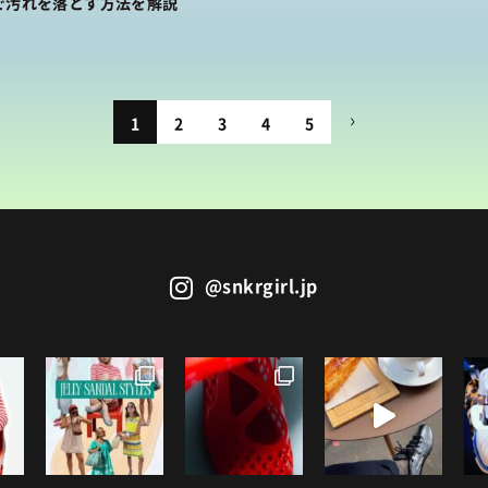
で汚れを落とす方法を解説
1
2
3
4
5
@snkrgirl.jp