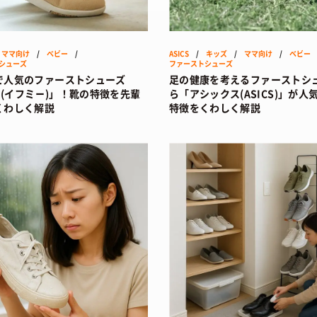
ART
ョップ情報
/ アート
お問い合わせ
FOOD
あれこれハウツー
/ 食文化
/
ママ向け
/
ベビー
/
ASICS
/
キッズ
/
ママ向け
/
ベビー
シューズ
ファーストシューズ
BOOKS
/ ブック
で人気のファーストシューズ
足の健康を考えるファーストシ
E (イフミー)」！靴の特徴を先輩
ら「アシックス(ASICS)」が人
HEALTH
/ ヘルス・ボディ
くわしく解説
特徴をくわしく解説
HISTORY
/ 歴史