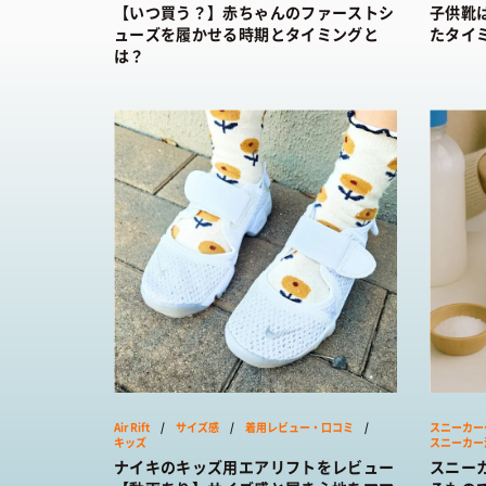
【いつ買う？】赤ちゃんのファーストシ
子供靴
ューズを履かせる時期とタイミングと
たタイ
は？
Air Rift
/
サイズ感
/
着用レビュー・口コミ
/
スニーカー
キッズ
スニーカー
ナイキのキッズ用エアリフトをレビュー
スニー