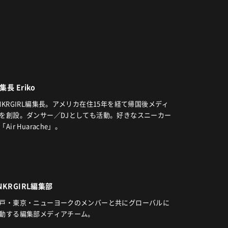
集長 Eriko
NKRGIRL編集長。アメリカ在住15年を経て帰国後メディ
を創設。ダンサー／DJとしても活動。好きなスニーカー
「Air Huarache」。
NKRGIRL編集部
戸・東京・ニューヨークのメンバーと共にグローバルに
動する編集部メディアチーム。