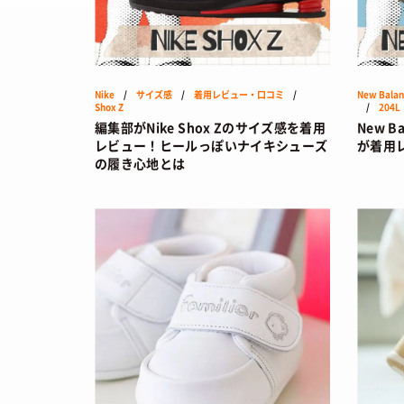
SNEAKERS
TOP
/ スニ
BRANDS
Nike
/
サイズ感
/
着用レビュー・口コミ
/
New Balan
/ 
Shox Z
/
204L
トレンドワード
編集部がNike Shox Zのサイズ感を着用
New B
COLORS
/ 
レビュー！ヒールっぽいナイキシューズ
が着用
サイズ感
骨格タイプ別
の履き心地とは
CALENDAR
/
トレンド
Air Rift
コラボ
サンダル
Nike
ASICS
New Balance
Salomon
FEATURE
TOP
/ 特集
COLUMNS
/
FASHION
/ 