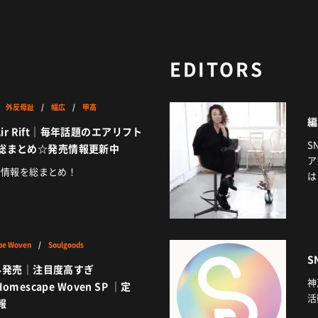
EDITORS
/
外反母趾
/
幅広
/
甲高
編
Air Rift｜毎年話題のエアリフト
S
総まとめ☆発売情報更新中
ア
新情報を総まとめ！
は
pe Woven
/
Soulgoods
S
海外発売｜注目度高すぎ
神
 Homescape Woven SP ｜定
活
報