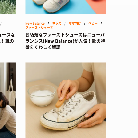
/
New Balance
/
キッズ
/
ママ向け
/
ベビー
/
ファーストシューズ
ューズな
お洒落なファーストシューズはニューバ
気！靴の
ランンス(New Balance)が人気！靴の特
徴をくわしく解説