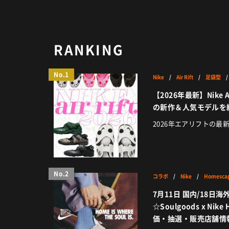
RANKING
No.1
Nike
/
Air Rift
/
足袋型
【2026年最新】Nike 
の新作＆人気モデルを
2026年エアリフトの最
No.2
コラボ
/
Nike
/
Homesca
7月11日 国内/18日
☆Soulgoods x Nike
価・抽選・販売店舗情