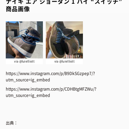
ナイキ エア ジョーダン 1 ハイ “スイッチ”
商品画像
via @luielliott
via @luielliott
https://www.instagram.com/p/B9DkSGzpep7/?
utm_source=ig_embed
https://www.instagram.com/p/CDHBtgMFZWu/?
utm_source=ig_embed
出典：