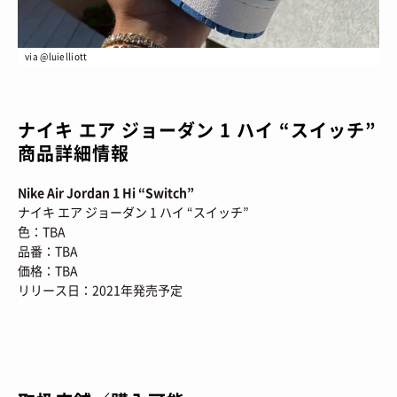
HOW TO
/ あれこれハウツー
ART
/ アート
新規会員登録
プライバシーポリシー
FOOD
via @luielliott
/ 食文化
お問い合わせ
BOOKS
/ ブック
ナイキ エア ジョーダン 1 ハイ “スイッチ”
HEALTH
/ ヘルス・ボディ
© 2026 Sneaker-Girl.com is brought to you
商品詳細情報
by YBS co., ltd & YBS USA LLC.
HISTORY
/ 歴史
Nike Air Jordan 1 Hi “Switch”
ナイキ エア ジョーダン 1 ハイ “スイッチ”
色：TBA
品番：TBA
価格：TBA
リリース日：2021年発売予定