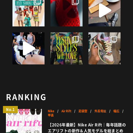
RANKING
No.1
Nike
/
Air Rift
/
足袋型
/
外反母趾
/
幅広
/
甲高
【2026年最新】Nike Air Rift｜毎年話題の
エアリフトの新作＆人気モデルを総まとめ