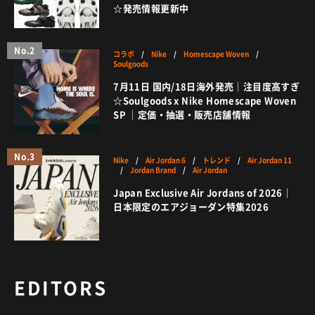
☆発売情報更新中
No.2
コラボ
/
Nike
/
Homescape Woven
/
Soulgoods
7月11日 国内/18日海外発売｜注目度高すぎ
☆Soulgoods x Nike Homescape Woven
SP ｜定価・抽選・販売店舗情報
No.3
Nike
/
Air Jordan 6
/
トレンド
/
Air Jordan 11
/
Jordan Brand
/
Air Jordan
Japan Exclusive Air Jordans of 2026｜
日本限定のエアジョーダン特集2026
EDITORS