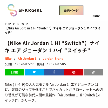
Skip
to
会員ページ
content
CLOSE
MENU
TOP
NEW
【Nike Air Jordan 1 Hi “Switch”】ナイキ エア ジョーダン 1 ハイ “スイ
ッチ”
【Nike Air Jordan 1 Hi “Switch”】ナイ
トレンドワード
キ エア ジョーダン 1 ハイ “スイッチ”
サイズ感
骨格タイプ別
トレンド
Air Rift
Nike
Air Jordan 1
Jordan Brand
/
/
コラボ
サンダル
Nike
ASICS
公開日：2020-07-27 更新日：2021-07-05
New Balance
Salomon
LINE
Nike (ナイキ)の大人気モデル Air Jordan 1 (エアジョーダン 1)
に、足首のジップを外すことでハイカットからローカットへの切
SNEAKERS
り替えが可能な前代未聞の最新作「Air Jordan 1 Hi “Switch (ス
TOP
/ スニーカートップ
イッチ)"」がリーク。