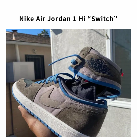
BRANDS
/ ブランドから探す
COLORS
/ カラーで探す
Nike Air Jordan 1 Hi “Switch”
CALENDAR
/ 発売日カレンダー
STYLES
TOP
/ スタイルトップ
BEAUTY
STYLE IDEA
/ コーデのアイデア
TOP
/ ビューティートップ
FEATURE
STYLE SNAP
/ ストリートスナップ
COSMETICS
/ コスメアイテム
TOP
/ 特集トップ
CULTURE
SNEAKER MIX
/ スニーカーMIX
COLUMNS
/ コラム
TOP
/ カルチャートップ
KOREAN COSME
/ 韓国コスメ
ABOUT
FASHION
/ ファション
MUSIC
/ 音楽
MAKE UP
/ チュートリアル
SNKRGIRLとは
SHOPS
/ ショップ情報
MOVIE
/ 映画・ドラマ
会員ログイン
運営会社