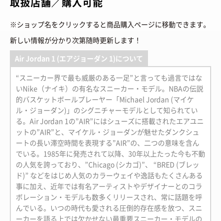
取扱店舗／購入可能
※ショップ名をクリックすると商品購入ページに移動できます。
新しい情報が分かり次第随時更新します！
Air Jordan 1 (エアジョーダン 1)について
“スニーカー界で最も威厳のある一足”と言っても過言ではな
いNike（ナイキ）の有名なスニーカー・モデル。NBAの伝説
的バスケットボールプレーヤー「Michael Jordan (マイケ
ル・ジョーダン)」のシグニチャーモデルとして知られてい
る。Air Jordan 1の”AIR”にはシューズに搭載されたエアユニ
ットの”AIR”と、マイケル・ジョーダンが魅せたダンクシュ
ートの長い滞空時間を表現する”AIR”の、二つの意味を含ん
でいる。1985年に発売されて以降、30年以上たった今も不動
の人気を誇っており、”Chicago (シカゴ)”、 “BRED (ブレッ
ド)” などをはじめ人気のカラーウェイや逸話もたくさんある
事に加え、近年では有名アーティストやデザイナーとのコラ
ボレーション・モデルも数多くリリースされ、常に話題を呼
んでいる。いつの時代も愛される圧倒的存在感を放つ、スニ
ーカーを語る上では欠かせない最重要スニーカー・モデルの