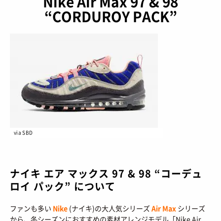
Nike Air Max 97 & 98
BRANDS
/ ブランドから探す
“CORDUROY PACK”
COLORS
/ カラーで探す
CALENDAR
/ 発売日カレンダー
STYLES
TOP
/ スタイルトップ
BEAUTY
STYLE IDEA
/ コーデのアイデア
TOP
/ ビューティートップ
FEATURE
STYLE SNAP
/ ストリートスナップ
via SBD
COSMETICS
/ コスメアイテム
TOP
/ 特集トップ
CULTURE
SNEAKER MIX
/ スニーカーMIX
COLUMNS
/ コラム
ナイキ エア マックス 97 & 98 “コーデュ
TOP
/ カルチャートップ
KOREAN COSME
/ 韓国コスメ
ABOUT
ロイ パック” について
FASHION
/ ファション
MUSIC
/ 音楽
MAKE UP
/ チュートリアル
SNKRGIRLとは
SHOPS
/ ショップ情報
ファンも多い
Nike
(ナイキ)の大人気シリーズ
Air Max
シリーズ
MOVIE
/ 映画・ドラマ
会員ログイン
から、冬シーズンにおすすめの素材アレンジモデル「Nike Air
運営会社