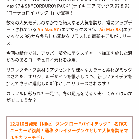
HOW TO
/ あれこれハウツー
Max 97 & 98 “CORDUROY PACK” (ナイキ エア マックス 97 & 98
ART
/ アート
新規会員登録
“コーデュロイ パック”)」が登場！
プライバシーポリシー
FOOD
/ 食文化
数々の人気モデルのなかでも絶大なる人気を誇り、常にアップデ
お問い合わせ
ートされている
Air Max 97
(エアマックス 97)、
Air Max 98
(エア
BOOKS
/ ブック
マックス 98)から冬らしい素材をプラスした最新モデルがリリー
ス。
HEALTH
/ ヘルス・ボディ
© 2026 Sneaker-Girl.com is brought to you
今回の新作では、アッパー部分にテクスチャード加工を施した温
by YBS co., ltd & YBS USA LLC.
HISTORY
/ 歴史
かみのあるコーデュロイ素材を採用。
リフレクティブ素材のアクセントや様々なカラーと素材がミック
スされた、オリジナルデザインを継承しつつ、新しいアイデアを
加えてさらに進化した新作としてリリースされます！
カラフルに彩られた一足で、冬の足元を明るく彩ってみてはいか
がでしょうか？
あわせて読んでみる
12月10日発売【Nike】ダンク ロー “バイオテック”：名作ス
ニーカーが復刻！通称 クレイジーダンクとして人気を誇るマ
ルチカラーモデル