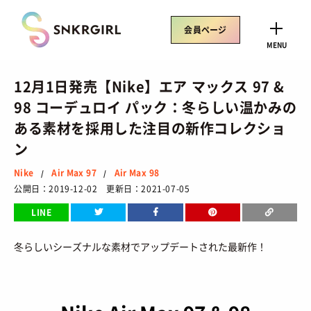
Skip
to
会員ページ
content
CLOSE
MENU
12月1日発売【Nike】エア マックス 97 &
98 コーデュロイ パック：冬らしい温かみの
ある素材を採用した注目の新作コレクショ
トレンドワード
ン
サイズ感
骨格タイプ別
トレンド
Air Rift
Nike
Air Max 97
Air Max 98
/
/
コラボ
サンダル
Nike
ASICS
公開日：2019-12-02 更新日：2021-07-05
New Balance
Salomon
LINE
冬らしいシーズナルな素材でアップデートされた最新作！
SNEAKERS
TOP
/ スニーカートップ