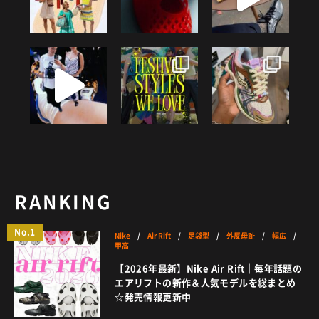
RANKING
No.1
Nike
/
Air Rift
/
足袋型
/
外反母趾
/
幅広
/
甲高
【2026年最新】Nike Air Rift｜毎年話題の
エアリフトの新作＆人気モデルを総まとめ
☆発売情報更新中