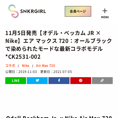
Skip
to
会員ページ
content
CLOSE
MENU
11月5日発売【オデル・ベッカム JR ×
Nike】エア マックス 720：オールブラック
で染められたモードな最新コラボモデル
トレンドワード
*CK2531-002
サイズ感
骨格タイプ別
トレンド
Air Rift
コラボ
Nike
Air Max 720
/
/
コラボ
サンダル
Nike
ASICS
公開日：2019-11-03 更新日：2021-07-05
New Balance
Salomon
LINE
SNEAKERS
TOP
/ スニーカートップ