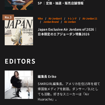
SP ｜定価・抽選・販売店舗情報
No.3
Nike
/
Air Jordan 6
/
トレンド
/
Air Jordan 11
/
Jordan Brand
/
Air Jordan
Japan Exclusive Air Jordans of 2026｜
日本限定のエアジョーダン特集2026
EDITORS
編集長 Eriko
SNKRGIRL編集長。アメリカ在住15年を経て
帰国後メディアを創設。ダンサー／DJとし
ても活動。好きなスニーカーは「Air
Huarache」。