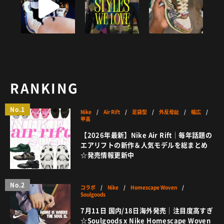
RANKING
No.1
Nike
/
Air Rift
/
足袋型
/
外反母趾
/
幅広
/
甲高
【2026年最新】Nike Air Rift｜毎年話題の
エアリフトの新作＆人気モデルを総まとめ
☆発売情報更新中
No.2
コラボ
/
Nike
/
Homescape Woven
/
Soulgoods
7月11日 国内/18日海外発売｜注目度高すぎ
☆Soulgoods x Nike Homescape Woven