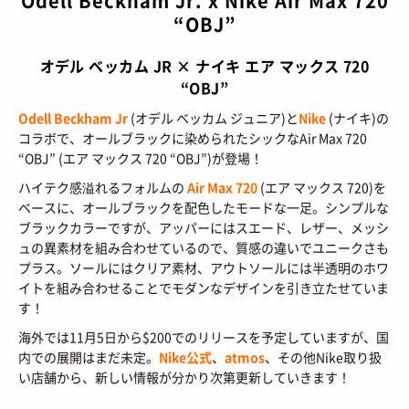
Odell Beckham Jr. x Nike Air Max 720
BRANDS
/ ブランドから探す
“OBJ”
COLORS
/ カラーで探す
オデル ベッカム JR × ナイキ エア マックス 720
CALENDAR
/ 発売日カレンダー
“OBJ”
Odell Beckham Jr
(オデル ベッカム ジュニア)と
Nike
(ナイキ)の
STYLES
コラボで、オールブラックに染められたシックなAir Max 720
“OBJ” (エア マックス 720 “OBJ”)が登場！
TOP
/ スタイルトップ
BEAUTY
ハイテク感溢れるフォルムの
Air Max 720
(エア マックス 720)を
STYLE IDEA
/ コーデのアイデア
ベースに、オールブラックを配色したモードな一足。シンプルな
TOP
/ ビューティートップ
ブラックカラーですが、アッパーにはスエード、レザー、メッシ
FEATURE
STYLE SNAP
/ ストリートスナップ
ュの異素材を組み合わせているので、質感の違いでユニークさも
COSMETICS
/ コスメアイテム
プラス。ソールにはクリア素材、アウトソールには半透明のホワ
TOP
/ 特集トップ
CULTURE
イトを組み合わせることでモダンなデザインを引き立たせていま
SNEAKER MIX
/ スニーカーMIX
COLUMNS
/ コラム
す！
TOP
/ カルチャートップ
KOREAN COSME
/ 韓国コスメ
海外では11月5日から$200でのリリースを予定していますが、国
ABOUT
FASHION
/ ファション
MUSIC
内での展開はまだ未定。
Nike公式
、
atmos
、その他Nike取り扱
/ 音楽
MAKE UP
/ チュートリアル
SNKRGIRLとは
い店舗から、新しい情報が分かり次第更新していきます！
SHOPS
/ ショップ情報
MOVIE
/ 映画・ドラマ
会員ログイン
運営会社