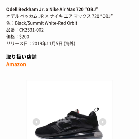
HOW TO
/ あれこれハウツー
ART
/ アート
Odell Beckham Jr. x Nike Air Max 720 “OBJ”
新規会員登録
プライバシーポリシー
オデル ベッカム JR × ナイキ エア マックス 720 “OBJ”
FOOD
/ 食文化
色：Black/Summit White-Red Orbit
お問い合わせ
品番：CK2531-002
BOOKS
/ ブック
価格：$200
リリース日：2019年11月5日 (海外)
HEALTH
/ ヘルス・ボディ
© 2026 Sneaker-Girl.com is brought to you
by YBS co., ltd & YBS USA LLC.
取り扱い店舗
HISTORY
/ 歴史
Amazon