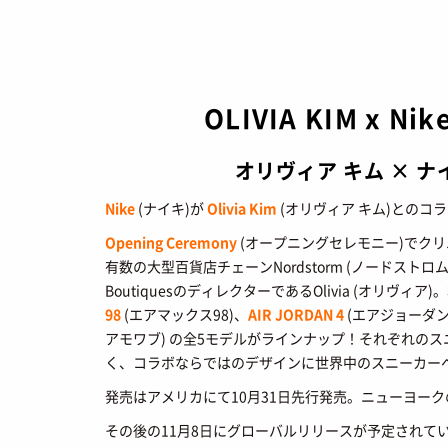
SNEAKERS
TOP
/ スニ
OLIVIA KIM x Nik
BRANDS
/ 
トレンドワード
COLORS
オリヴィア キム × ナ
/ 
サイズ感
骨格タイプ別
CALENDAR
/
Nike
(ナイキ)が
Olivia Kim
(オリヴィア キム)とのコラボコレ
トレンド
Air Rift
コラボ
Opening Ceremony
(オープニングセレモニー)でクリ
サンダル
Nike
ASICS
有数の大型百貨店チェーンNordstorm (ノードストロム)
BoutiquesのディレクターであるOlivia (オリヴィ
New Balance
Salomon
98
(エアマックス98)、
AIR JORDAN 4
(エアジョーダン4)
FEATURE
アモワブ) の全5モデルがラインナップ！それぞれの
く、コラボならではのデザインに世界中のスニーカー
TOP
/ 特集
発売はアメリカにて10月31日先行発売。ニューヨークの
COLUMNS
/
その後の11月8日にグローバルリリースが予定されて