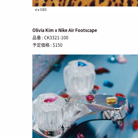
via SBD
Olivia Kim x Nike Air Footscape
品番 : CK3321-100
予定価格 : $150