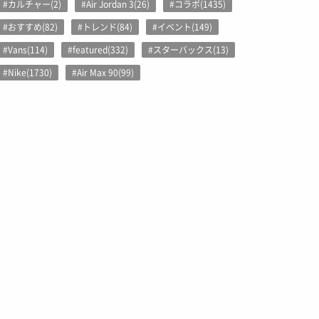
#カルチャー(2)
#Air Jordan 3(26)
#コラボ(1435)
#おすすめ(82)
#トレンド(84)
#イベント(149)
#Vans(114)
#featured(332)
#スターバックス(13)
#Nike(1730)
#Air Max 90(99)