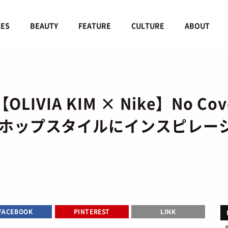
LES
BEAUTY
FEATURE
CULTURE
ABOUT
LIVIA KIM × Nike】No 
ホップスタイルにインスピレー
FACEBOOK
PINTEREST
LINK