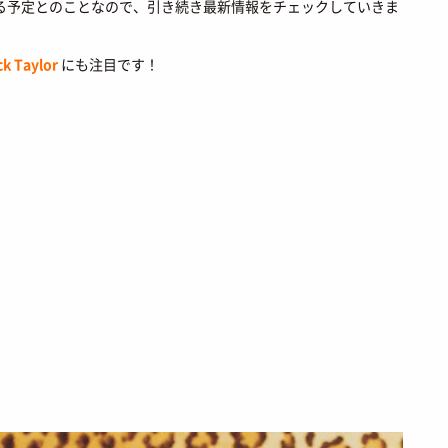
MOVIE
ファション
/ 映画・ドラマ
プライバシーポリシー
る予定とのことなので、引き続き最新情報をチェックしていきま
ART
ョップ情報
/ アート
お問い合わせ
k Taylor
にも注目です！
FOOD
あれこれハウツー
/ 食文化
BOOKS
/ ブック
HEALTH
/ ヘルス・ボディ
HISTORY
/ 歴史