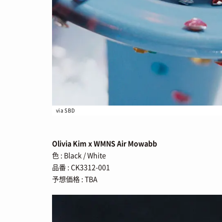
via SBD
Olivia Kim x WMNS Air Mowabb
色 : Black / White
品番 : CK3312-001
予想価格 : TBA