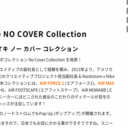
STYLES
BEAUTY
会員ログイン
TOP
TOP
ーカートップ
/ スタイルトップ
/ ビューティートップ
新規会員登録
e NO COVER Collection
STYLE IDEA
COSMETICS
ブランドから探す
/ コーデのアイデア
/ コスメアイテム
STYLE SNAP
SNEAKER MIX
イキ ノー カバー コレクション
カラーで探す
/ ストリートスナップ
/ スニーカーMIX
KOREAN COSME
 発売日カレンダー
/ 韓国コスメ
クション No Cover Collection を発表！
エイティブの副社長として経験を積み、2013年より、アメリカ
MAKE UP
/ チュートリアル
のクリエイティブプロジェクト担当副社長 & Nordstrom x Nike
ア)。本コレクションには、
AIR FORCE 1
(エアフォース1)、
AIR MAX
、AIR FOOTSCAPE (エアフットスケープ)、AIR MOWABB (エ
CULTURE
ABOUT
スニーカーにほどこされた彼女のこだわりのディテールが目を引
ヘッズが注目しています！
TOP
トップ
/ カルチャートップ
SNKRGIRLとは
ノードストロムでもPop Up (ポップアップ) が開催されます。
MUSIC
 コラム
/ 音楽
運営会社
いますので、日本でもお目にかかる事ができそうですね。スニー