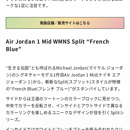
HOW TO
/ あれこれハウツー
ークな1足に注目です。
ART
/ アート
新規会員登録
プライバシーポリシー
FOOD
/ 食文化
取扱店舗／販売サイトはこちら
お問い合わせ
BOOKS
/ ブック
Air Jordan 1 Mid WMNS Split “French
HEALTH
/ ヘルス・ボディ
© 2026 Sneaker-Girl.com is brought to you
Blue”
by YBS co., ltd & YBS USA LLC.
HISTORY
/ 歴史
“生きる伝説”とも呼ばれるMichael Jordan(マイケル ジョーダ
ン)のシグネチャーモデル1作目Air Jordan 1 Mid(ナイキ エア
ジョーダン 1 )から、斬新なSplit(スプリット)スタイルが特徴
の“French Blue(フレンチ ブルー)”がスタンバイしています。
サイドからは王道のツートーンのカラーブロックに見せつつ、
中央でカラーを反転させ、インサイドとアウトサイドで異なる
カラーリングを楽しめるユニークなデザインが目を引くSplitシ
リーズ。
インサイドではホワイトとフレンチブルーを組み合わせたクリ