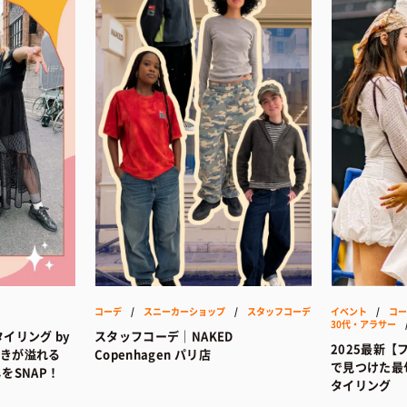
コーデ
/
スニーカーショップ
/
スタッフコーデ
イベント
/
コー
30代・アラサー
イリング by
スタッフコーデ｜NAKED
2025最新
好きが溢れる
Copenhagen パリ店
で見つけた最
なしをSNAP！
タイリング