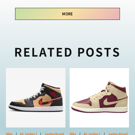
MORE
RELATED POSTS
Nike
/
Air Jordan 1
/
Jordan Brand
Nike
/
Air Jordan 1
/
Jordan Brand