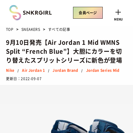
Skip
to
会員ページ
content
CLOSE
MENU
TOP
SNEAKERS
すべての記事
9月10日発売【Air Jordan 1 Mid WMNS
Split “French Blue”】大胆にカラーを切
トレンドワード
り替えたスプリットシリーズに新色が登場
サイズ感
骨格タイプ別
トレンド
Air Rift
Nike
Air Jordan 1
Jordan Brand
Jordan Series Mid
/
/
/
コラボ
サンダル
Nike
ASICS
更新日：
2022-09-07
New Balance
Salomon
SNEAKERS
TOP
/ スニーカートップ