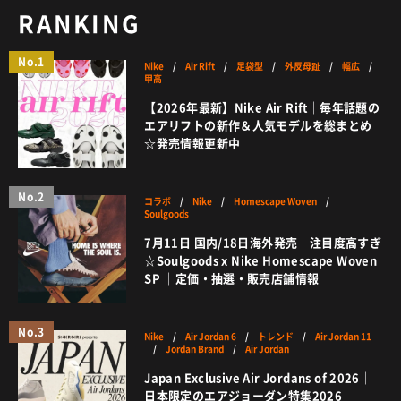
RANKING
No.1
Nike
/
Air Rift
/
足袋型
/
外反母趾
/
幅広
/
甲高
【2026年最新】Nike Air Rift｜毎年話題の
エアリフトの新作＆人気モデルを総まとめ
☆発売情報更新中
No.2
コラボ
/
Nike
/
Homescape Woven
/
Soulgoods
7月11日 国内/18日海外発売｜注目度高すぎ
☆Soulgoods x Nike Homescape Woven
SP ｜定価・抽選・販売店舗情報
No.3
Nike
/
Air Jordan 6
/
トレンド
/
Air Jordan 11
/
Jordan Brand
/
Air Jordan
Japan Exclusive Air Jordans of 2026｜
日本限定のエアジョーダン特集2026