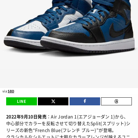
BRANDS
/ ブランドから探す
COLORS
/ カラーで探す
CALENDAR
/ 発売日カレンダー
STYLES
TOP
/ スタイルトップ
BEAUTY
STYLE IDEA
/ コーデのアイデア
TOP
/ ビューティートップ
FEATURE
STYLE SNAP
/ ストリートスナップ
COSMETICS
/ コスメアイテム
TOP
/ 特集トップ
via
SBD
CULTURE
SNEAKER MIX
/ スニーカーMIX
LINE
COLUMNS
/ コラム
TOP
/ カルチャートップ
KOREAN COSME
/ 韓国コスメ
ABOUT
FASHION
/ ファション
2022年9月10日発売
：Air Jordan 1(エアジョーダン 1)から、
MUSIC
/ 音楽
中心部分でカラーを反転させて切り替えたSplit(スプリット)シ
MAKE UP
/ チュートリアル
SNKRGIRLとは
SHOPS
/ ショップ情報
リーズの新色“French Blue(フレンチ ブルー)”が登場。
MOVIE
/ 映画・ドラマ
会員ログイン
クラシカルなシルエットに大胆なカラーアレンジが映えるユニ
運営会社