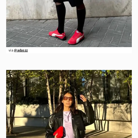
via
@adaszz