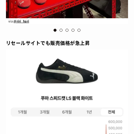
via
@riri_hari
vi
リセールサイトでも販売価格が急上昇