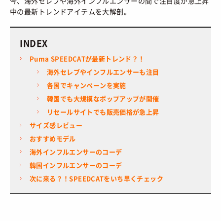
今、海外セレブや海外インフルエンサーの間で注目度が急上昇
HOW TO
/ あれこれハウツー
中の最新トレンドアイテムを大解剖。
ART
/ アート
新規会員登録
プライバシーポリシー
FOOD
/ 食文化
お問い合わせ
INDEX
BOOKS
/ ブック
Puma SPEEDCATが最新トレンド？！
海外セレブやインフルエンサーも注目
HEALTH
/ ヘルス・ボディ
© 2026 Sneaker-Girl.com is brought to you
by YBS co., ltd & YBS USA LLC.
各国でキャンペーンを実施
HISTORY
/ 歴史
韓国でも大規模なポップアップが開催
リセールサイトでも販売価格が急上昇
サイズ感レビュー
おすすめモデル
海外インフルエンサーのコーデ
韓国インフルエンサーのコーデ
次に来る？！SPEEDCATをいち早くチェック