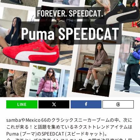
BRANDS
/ ブランドから探す
COLORS
/ カラーで探す
CALENDAR
/ 発売日カレンダー
STYLES
TOP
/ スタイルトップ
BEAUTY
STYLE IDEA
/ コーデのアイデア
TOP
/ ビューティートップ
FEATURE
STYLE SNAP
/ ストリートスナップ
COSMETICS
/ コスメアイテム
TOP
/ 特集トップ
CULTURE
SNEAKER MIX
/ スニーカーMIX
COLUMNS
LINE
/ コラム
TOP
/ カルチャートップ
KOREAN COSME
/ 韓国コスメ
ABOUT
FASHION
/ ファション
sambaやMexico 66のクラシックスニーカーブームの中、次に
MUSIC
/ 音楽
MAKE UP
/ チュートリアル
これが来る！と話題を集めているネクストトレンドアイテムは
SNKRGIRLとは
SHOPS
/ ショップ情報
Puma (プーマ)のSPEEDCAT (スピードキャット)。
MOVIE
/ 映画・ドラマ
会員ログイン
運営会社