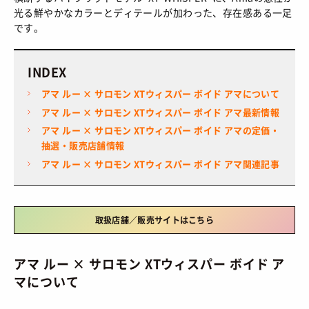
HOW TO
/ あれこれハウツー
光る鮮やかなカラーとディテールが加わった、存在感ある一足
ART
/ アート
新規会員登録
です。
プライバシーポリシー
FOOD
/ 食文化
お問い合わせ
INDEX
BOOKS
/ ブック
アマ ルー × サロモン XTウィスパー ボイド アマについて
HEALTH
/ ヘルス・ボディ
© 2026 Sneaker-Girl.com is brought to you
アマ ルー × サロモン XTウィスパー ボイド アマ最新情報
by YBS co., ltd & YBS USA LLC.
HISTORY
アマ ルー × サロモン XTウィスパー ボイド アマの定価・
/ 歴史
抽選・販売店舗情報
アマ ルー × サロモン XTウィスパー ボイド アマ関連記事
取扱店舗／販売サイトはこちら
アマ ルー × サロモン XTウィスパー ボイド ア
マについて