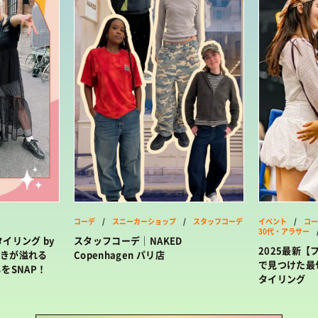
コーデ
/
スニーカーショップ
/
スタッフコーデ
イベント
/
コー
30代・アラサー
イリング by
スタッフコーデ｜NAKED
2025最新
好きが溢れる
Copenhagen パリ店
で見つけた最
なしをSNAP！
タイリング