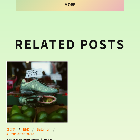
MORE
RELATED POSTS
コラボ
/
END
/
Salomon
/
XT-WHISPER VOID