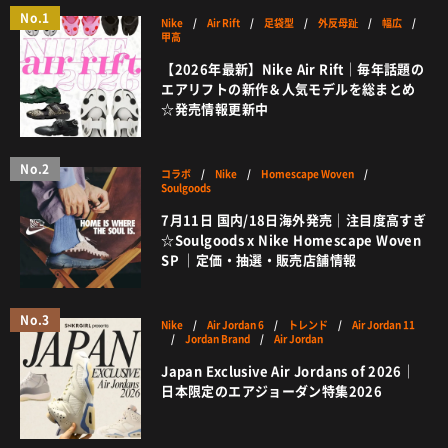
No.1
Nike
/
Air Rift
/
足袋型
/
外反母趾
/
幅広
/
甲高
【2026年最新】Nike Air Rift｜毎年話題の
エアリフトの新作＆人気モデルを総まとめ
☆発売情報更新中
No.2
コラボ
/
Nike
/
Homescape Woven
/
Soulgoods
7月11日 国内/18日海外発売｜注目度高すぎ
☆Soulgoods x Nike Homescape Woven
SP ｜定価・抽選・販売店舗情報
No.3
Nike
/
Air Jordan 6
/
トレンド
/
Air Jordan 11
/
Jordan Brand
/
Air Jordan
Japan Exclusive Air Jordans of 2026｜
日本限定のエアジョーダン特集2026