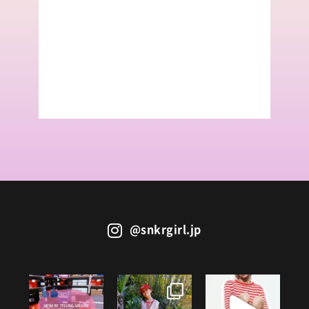
@snkrgirl.jp