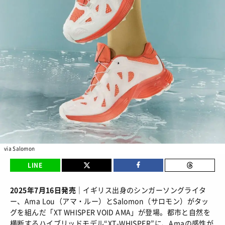
BRANDS
/ ブランドから探す
COLORS
/ カラーで探す
CALENDAR
/ 発売日カレンダー
STYLES
TOP
/ スタイルトップ
BEAUTY
STYLE IDEA
/ コーデのアイデア
TOP
/ ビューティートップ
FEATURE
STYLE SNAP
/ ストリートスナップ
COSMETICS
/ コスメアイテム
TOP
/ 特集トップ
via Salomon
CULTURE
SNEAKER MIX
/ スニーカーMIX
LINE
COLUMNS
/ コラム
TOP
/ カルチャートップ
KOREAN COSME
/ 韓国コスメ
ABOUT
FASHION
/ ファション
2025年7月16日発売｜
イギリス出身のシンガーソングライタ
MUSIC
/ 音楽
ー、Ama Lou（アマ・ルー）とSalomon（サロモン）がタッ
MAKE UP
/ チュートリアル
SNKRGIRLとは
SHOPS
/ ショップ情報
グを組んだ「XT WHISPER VOID AMA」が登場。都市と自然を
MOVIE
/ 映画・ドラマ
会員ログイン
横断するハイブリッドモデル“XT-WHISPER”に、Amaの感性が
運営会社