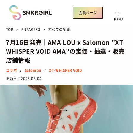
Skip
to
会員ページ
content
CLOSE
MENU
TOP
SNEAKERS
すべての記事
7月16日発売｜AMA LOU x Salomon "XT
WHISPER VOID AMA"の定価・抽選・販売
トレンドワード
店舗情報
サイズ感
骨格タイプ別
トレンド
Air Rift
コラボ
Salomon
XT-WHISPER VOID
/
/
コラボ
サンダル
Nike
ASICS
更新日：
2025-08-04
New Balance
Salomon
SNEAKERS
TOP
/ スニーカートップ