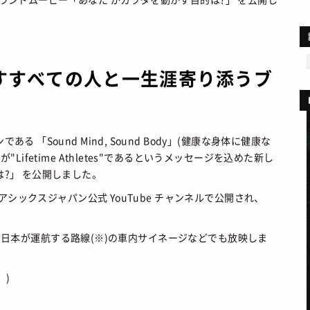
MOVIE
ファション
/ 映画・ドラマ
プライバシーポリシー
ART
ョップ情報
/ アート
お問い合わせ
FOOD
あれこれハウツー
/ 食文化
すすべての人と一生涯寄り添うブ
BOOKS
/ ブック
HEALTH
/ ヘルス・ボディ
HISTORY
/ 歴史
「Sound Mind, Sound Body」(健康な身体に健康な
ifetime Athletes"であるというメッセージを込めた新し
?」 を公開しました。
やアシックスジャパン公式 YouTube チャンネルで公開され、
 JR東日本が運航する路線(※)の車内サイネージなどでも放映しま
。)