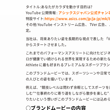
タイトル:あなたがカラダを動かす目的は?
YouTube 公開情報 :
アシックスジャパン公式チャン
特設サイト:
https://www.asics.com/jp/ja-jp/mk/b
その他:YouTube インストリーム広告、 TVer 広
定。
当社は、将来ありたい姿を長期的な視点で表した 「VIS
からスタートさせました。
これまでのパフォーマンスアスリートに向けたビジ
ロが健康でい続けられる世界を実現するための新たなターゲット「
Athlete に最も好まれるプレミアムなスポーツ
このブランドムービーでは、スポーツシーンや日常
の人びとの姿を描いています。
例えば、“競技レベルは問わず余暇としてスポーツを
しむ”“仕事終わりに寄り道をしながら散歩を楽しむ
りたいという想いがこのブランドムービーには込め
○ブランドムービーの内容