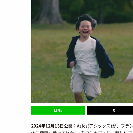
SNEAKERS
TOP
/ スニ
BRANDS
/ 
トレンドワード
COLORS
/ 
サイズ感
骨格タイプ別
CALENDAR
/
トレンド
Air Rift
コラボ
サンダル
Nike
ASICS
New Balance
Salomon
FEATURE
TOP
LINE
X
/ 特集
COLUMNS
/
2024年12月13日公開：
Asics(アシックス)が、ブラン
体に健康な精神あれかし) をコンセプトに、新しいブ