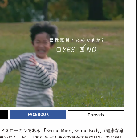
STYLES
BEAUTY
会員ログイン
TOP
TOP
ーカートップ
/ スタイルトップ
/ ビューティートップ
新規会員登録
STYLE IDEA
COSMETICS
ブランドから探す
/ コーデのアイデア
/ コスメアイテム
STYLE SNAP
SNEAKER MIX
カラーで探す
/ ストリートスナップ
/ スニーカーMIX
KOREAN COSME
 発売日カレンダー
/ 韓国コスメ
MAKE UP
/ チュートリアル
CULTURE
ABOUT
TOP
FACEBOOK
Threads
トップ
/ カルチャートップ
SNKRGIRLとは
MUSIC
 コラム
/ 音楽
運営会社
ドスローガンである 「Sound Mind, Sound Body」(健康な身
ランドムービー「あなた がカラダを動かす目的は?」 を公開し