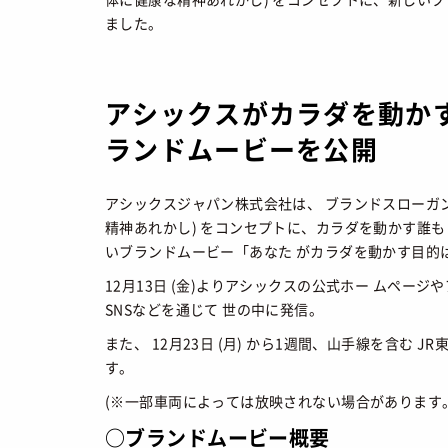
FASHION
/ 
ました。
SHOPS
/ シ
HOW TO
/ 
アシックスがカラダを動か
ランドムービーを公開
アシックスジャパン株式会社は、 ブランドスローガンである 
精神あれかし) をコンセプトに、カラダを動かす誰も が"L
いブランドムービー「あなた がカラダを動かす目的は
12月13日 (金)よりアシックスの公式ホー ムページ
SNSなどを通じて 世の中に発信。
また、 12月23日 (月) から1週間、山手線を含む
す。
(※一部車両によっては放映されない場合があります
○ブランドムービー概要