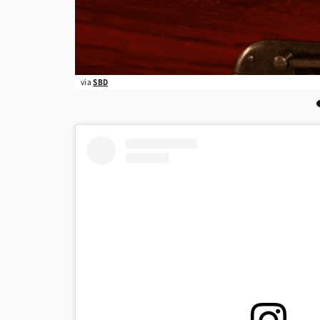
via
SBD