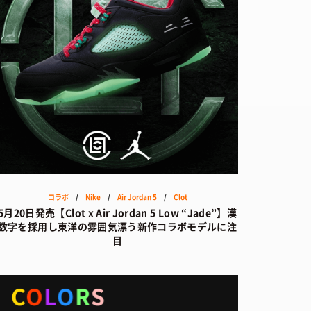
D
コラボ
/
Nike
/
Air Jordan 5
/
Clot
5月20日発売【Clot x Air Jordan 5 Low “Jade”】漢
数字を採用し東洋の雰囲気漂う新作コラボモデルに注
目