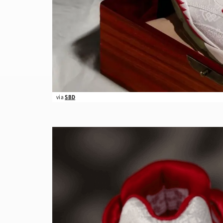
via
SBD