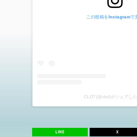
この投稿をInstagramで
CLOT(@clot)がシェアし
LINE
X