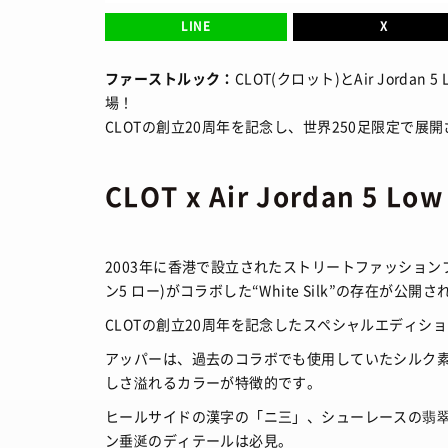
FASHION
/ 
LINE
X
SHOPS
/ シ
ファーストルック：
CLOT(クロット)とAir Jordan 
HOW TO
/ 
場！
CLOTの創立20周年を記念し、世界250足限定で
CLOT x Air Jordan 5 Low
2003年に香港で設立されたストリートファッションブランド"
ン5 ロー)がコラボした“White Silk”の存在が公開
CLOTの創立20周年を記念したスペシャルエディシ
アッパーは、過去のコラボでも使用していたシルク素
しさ溢れるカラーが特徴的です。
ヒールサイドの漢字の「ニ三」、シューレースの翡
ン垂涎のディテールは必見。