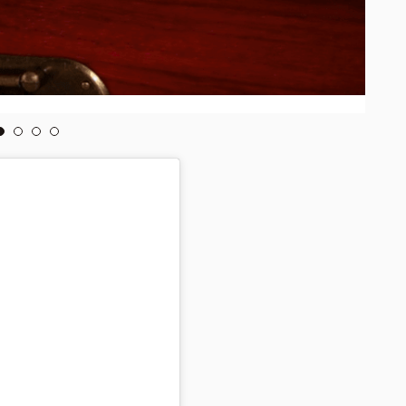
via
SB