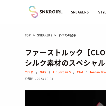
Skip
to
content
SNEAKERS
STY
TOP
SNEAKERS
すべての記事
ファーストルック【CLOT x 
シルク素材のスペシャル
コラボ
Nike
Air Jordan 5
Clot
Jordan Br
/
/
/
/
公開日：
2023-09-04