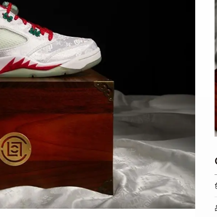
STYLES
BEAUTY
会員ログイン
TOP
TOP
ーカートップ
/ スタイルトップ
/ ビューティートップ
新規会員登録
STYLE IDEA
COSMETICS
ブランドから探す
/ コーデのアイデア
/ コスメアイテム
STYLE SNAP
SNEAKER MIX
カラーで探す
/ ストリートスナップ
/ スニーカーMIX
KOREAN COSME
 発売日カレンダー
/ 韓国コスメ
MAKE UP
/ チュートリアル
CULTURE
ABOUT
TOP
トップ
/ カルチャートップ
SNKRGIRLとは
MUSIC
 コラム
/ 音楽
運営会社