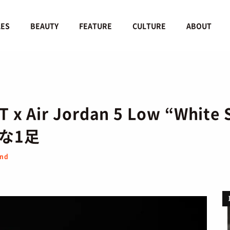
LES
BEAUTY
FEATURE
CULTURE
ABOUT
Air Jordan 5 Low “Whit
な1足
and