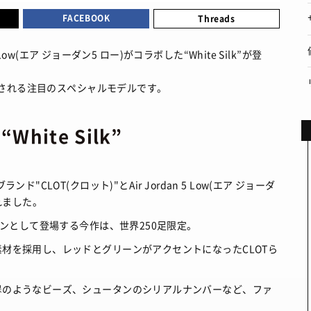
MOVIE
ファション
/ 映画・ドラマ
プライバシーポリシー
FACEBOOK
Threads
ART
ョップ情報
/ アート
お問い合わせ
5 Low(エア ジョーダン5 ロー)がコラボした“White Silk”が登
FOOD
あれこれハウツー
/ 食文化
BOOKS
/ ブック
展開される注目のスペシャルモデルです。
HEALTH
/ ヘルス・ボディ
 “White Silk”
HISTORY
/ 歴史
CLOT(クロット)"とAir Jordan 5 Low(エア ジョーダ
されました。
ョンとして登場する今作は、世界250足限定。
材を採用し、レッドとグリーンがアクセントになったCLOTら
翠のようなビーズ、シュータンのシリアルナンバーなど、ファ