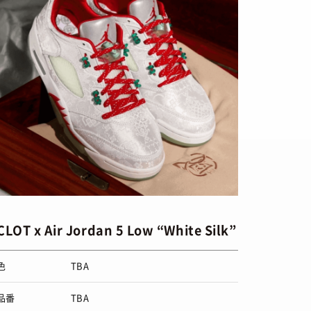
via
SBD
CLOT x Air Jordan 5 Low “White Silk”
色
TBA
品番
TBA