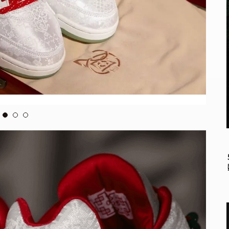
via
SB