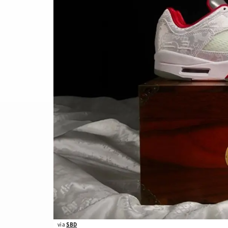
SNEAKERS
TOP
/ スニ
BRANDS
/ 
トレンドワード
COLORS
/ 
サイズ感
骨格タイプ別
CALENDAR
/
トレンド
Air Rift
コラボ
サンダル
Nike
ASICS
New Balance
Salomon
FEATURE
TOP
/ 特集
COLUMNS
/
via
SBD