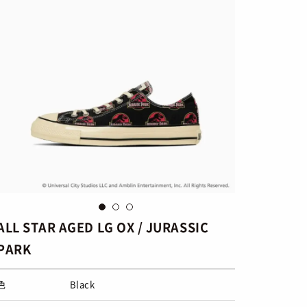
ALL STAR AGED LG OX / JURASSIC
PARK
色
Black