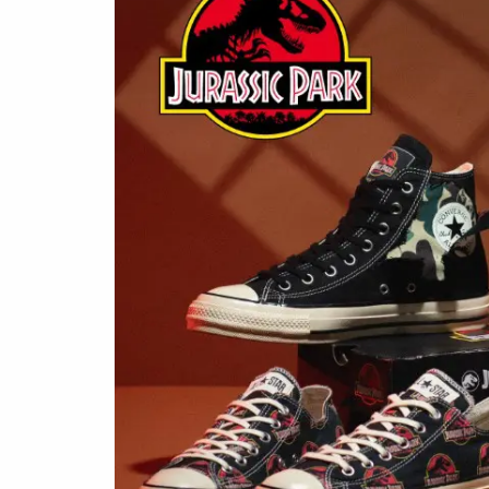
SNEAKERS
TOP
/ スニ
BRANDS
/ 
トレンドワード
COLORS
/ 
サイズ感
骨格タイプ別
CALENDAR
/
トレンド
Air Rift
コラボ
サンダル
Nike
ASICS
New Balance
Salomon
FEATURE
TOP
/ 特集
COLUMNS
/