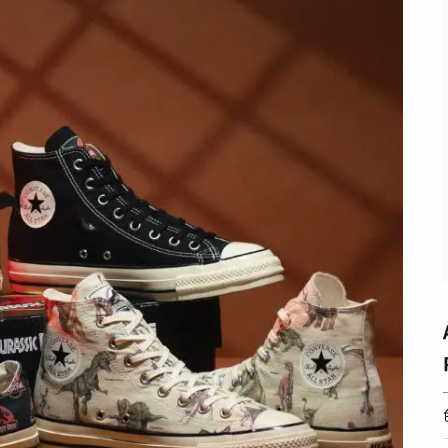
STYLES
BEAUTY
会員ログイン
TOP
TOP
ーカートップ
/ スタイルトップ
/ ビューティートップ
新規会員登録
STYLE IDEA
COSMETICS
ブランドから探す
/ コーデのアイデア
/ コスメアイテム
STYLE SNAP
SNEAKER MIX
カラーで探す
/ ストリートスナップ
/ スニーカーMIX
KOREAN COSME
 発売日カレンダー
/ 韓国コスメ
MAKE UP
/ チュートリアル
CULTURE
ABOUT
TOP
トップ
/ カルチャートップ
SNKRGIRLとは
MUSIC
 コラム
/ 音楽
運営会社