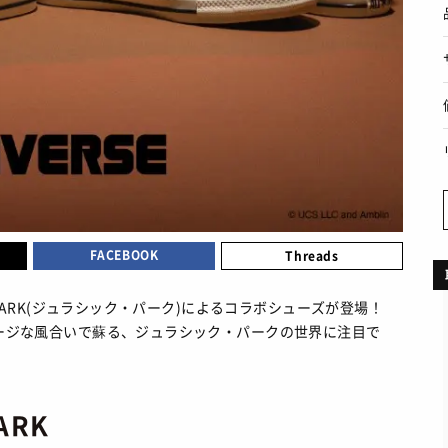
MOVIE
ファション
/ 映画・ドラマ
プライバシーポリシー
ART
ョップ情報
/ アート
お問い合わせ
FOOD
あれこれハウツー
/ 食文化
BOOKS
/ ブック
HEALTH
/ ヘルス・ボディ
HISTORY
/ 歴史
FACEBOOK
Threads
SIC PARK(ジュラシック・パーク)によるコラボシューズが登場！
ィンテージな風合いで蘇る、ジュラシック・パークの世界に注目で
PARK