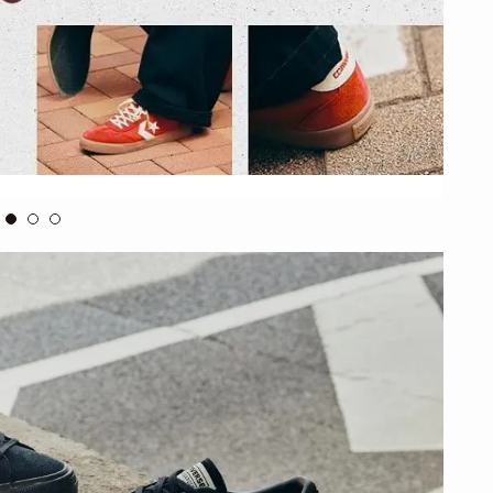
via
Con