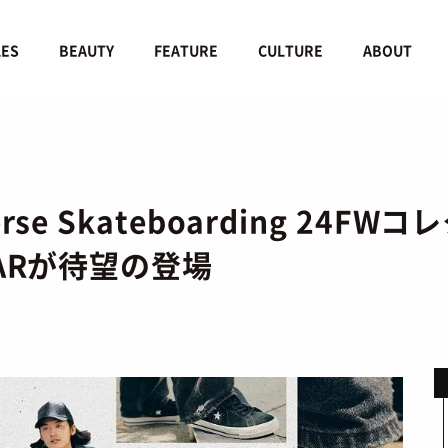
LES
BEAUTY
FEATURE
CULTURE
ABOUT
rse Skateboarding 24
TARが待望の登場