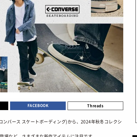
STYLES
BEAUTY
会員ログイン
TOP
TOP
ーカートップ
/ スタイルトップ
/ ビューティートップ
新規会員登録
STYLE IDEA
COSMETICS
ブランドから探す
/ コーデのアイデア
/ コスメアイテム
STYLE SNAP
SNEAKER MIX
カラーで探す
/ ストリートスナップ
/ スニーカーMIX
KOREAN COSME
 発売日カレンダー
/ 韓国コスメ
MAKE UP
/ チュートリアル
CULTURE
ABOUT
FACEBOOK
Threads
TOP
トップ
/ カルチャートップ
SNKRGIRLとは
arding(コンバース スケートボーディング)から、2024年秋冬コレクシ
MUSIC
 コラム
/ 音楽
運営会社
望の登場など、さまざまな新作アイテムに注目です。