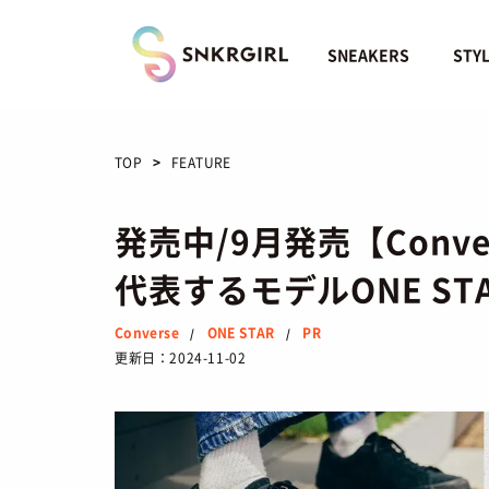
Skip
to
content
SNEAKERS
STY
TOP
FEATURE
発売中/9月発売【Conve
代表するモデルONE S
Converse
ONE STAR
PR
/
/
更新日：
2024-11-02