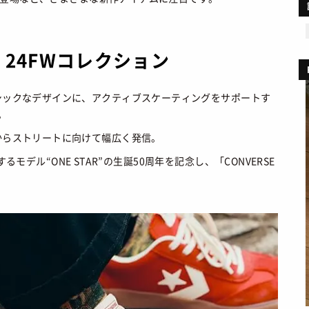
MOVIE
ファション
/ 映画・ドラマ
プライバシーポリシー
ART
ョップ情報
/ アート
お問い合わせ
ing 24FWコレクション
FOOD
あれこれハウツー
/ 食文化
BOOKS
/ ブック
シックなデザインに、アクティブスケーティングをサポートす
HEALTH
/ ヘルス・ボディ
」。
HISTORY
/ 歴史
からストリートに向けて幅広く発信。
するモデル“ONE STAR”の生誕50周年を記念し、「CONVERSE