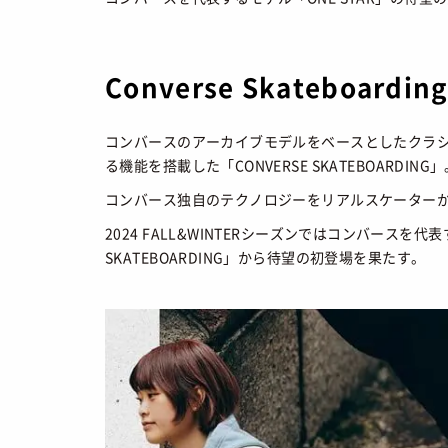
FASHION
/ 
SHOPS
/ シ
Converse Skateboard
HOW TO
/ 
コンバースのアーカイブモデルをベースとしたクラ
る機能を搭載した「CONVERSE SKATEBOARDING
コンバース独自のテクノロジーをリアルスケーター
2024 FALL&WINTERシーズンではコンバースを代表
SKATEBOARDING」から待望の初登場を果たす。