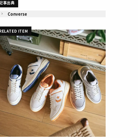
記事出典
Converse
RELATED ITEM