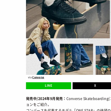
SNEAKERS
TOP
/ スニ
BRANDS
/ 
トレンドワード
COLORS
/ 
サイズ感
骨格タイプ別
CALENDAR
/
トレンド
Air Rift
コラボ
サンダル
Nike
ASICS
New Balance
Salomon
via
Converse
FEATURE
LINE
X
TOP
/ 特集
発売中/2024年9月発売：
Converse Skatebo
COLUMNS
/
ョンをご紹介。
コンバースを代表するモデル「ONE STAR」の待