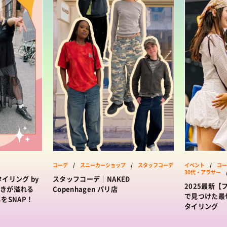
コーデ
/
スニーカーショップ
/
スタッフコーデ
イベント
/
コー
30代・アラサー
イリング by
スタッフコーデ｜NAKED
2025最新
好きが溢れる
Copenhagen パリ店
で見つけた最
なしをSNAP！
タイリング