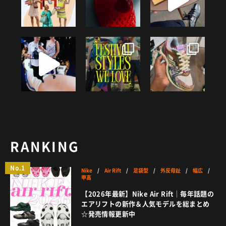
RANKING
No.1
Nike
/
Air Rift
/
足袋型
/
外反母趾
/
幅広
/
甲高
【2026年最新】Nike Air Rift｜毎年話題の
エアリフトの新作＆人気モデルを総まとめ
☆発売情報更新中