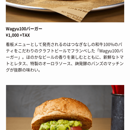
HOW TO
/ あれこれハウツー
ART
/ アート
新規会員登録
プライバシーポリシー
FOOD
/ 食文化
お問い合わせ
Wagyu100バーガー
BOOKS
/ ブック
¥1,000 +TAX
HEALTH
/ ヘルス・ボディ
看板メニューとして発売されるのはつなぎなしの和牛100%のパ
© 2026 Sneaker-Girl.com is brought to you
by YBS co., ltd & YBS USA LLC.
ティをこだわりのクラフトビールでフランベした「Wagyu100バ
HISTORY
/ 歴史
ーガー」。ほのかなビールの香りを楽しむとともに、新鮮なトマ
トとレタス、特製のオーロラソース、麹発酵のバンズのマッチン
グが抜群の味わい。