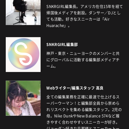
SNKRGIRL編集長。アメリカ在住15年を経て
帰国後メディアを創設。ダンサー／DJとし
ても活動。好きなスニーカーは「Air
Huarache」。
SNKRGIRL編集部
神戸・東京・ニューヨークのメンバーと共
にグローバルに活動する編集部メディアチ
ーム。
Webライター/編集スタッフ 高良
全ての編集業務を正確に最速で仕上げるス
ーパーウーマン！と編集部全員から崇めら
れリスペクトを集める編集スタッフ。2児の
母。Nike DunkやNew Balance 574など履
きやすく合わせやすいスニーカーが好き。
ジョーダン好きな旦那様とスニーカートー