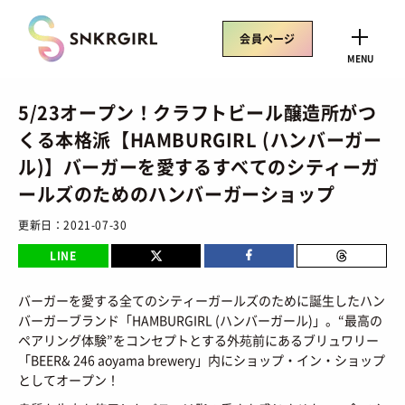
Skip
to
会員ページ
content
CLOSE
MENU
5/23オープン！クラフトビール醸造所がつ
くる本格派【HAMBURGIRL (ハンバーガー
ル)】バーガーを愛するすべてのシティーガ
トレンドワード
ールズのためのハンバーガーショップ
サイズ感
骨格タイプ別
トレンド
Air Rift
更新日：
2021-07-30
コラボ
サンダル
Nike
ASICS
LINE
New Balance
Salomon
バーガーを愛する全てのシティーガールズのために誕生したハン
バーガーブランド「HAMBURGIRL (ハンバーガール)」。“最高の
ペアリング体験”をコンセプトとする外苑前にあるブリュワリー
SNEAKERS
「BEER& 246 aoyama brewery」内にショップ・イン・ショップ
TOP
/ スニーカートップ
としてオープン！