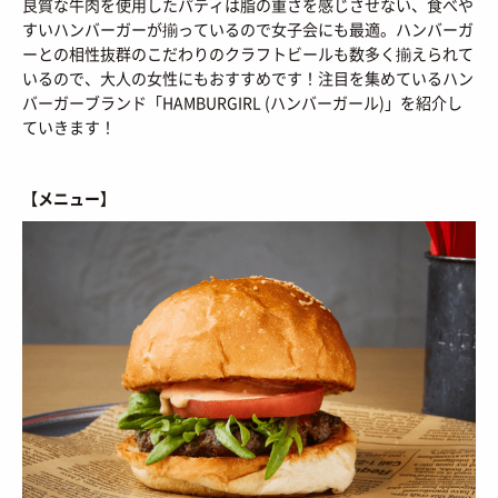
良質な牛肉を使用したパティは脂の重さを感じさせない、食べや
BRANDS
/ ブランドから探す
すいハンバーガーが揃っているので女子会にも最適。ハンバーガ
COLORS
/ カラーで探す
ーとの相性抜群のこだわりのクラフトビールも数多く揃えられて
いるので、大人の女性にもおすすめです！注目を集めているハン
CALENDAR
/ 発売日カレンダー
バーガーブランド「HAMBURGIRL (ハンバーガール)」を紹介し
ていきます！
STYLES
【メニュー】
TOP
/ スタイルトップ
BEAUTY
STYLE IDEA
/ コーデのアイデア
TOP
/ ビューティートップ
FEATURE
STYLE SNAP
/ ストリートスナップ
COSMETICS
/ コスメアイテム
TOP
/ 特集トップ
CULTURE
SNEAKER MIX
/ スニーカーMIX
COLUMNS
/ コラム
TOP
/ カルチャートップ
KOREAN COSME
/ 韓国コスメ
ABOUT
FASHION
/ ファション
MUSIC
/ 音楽
MAKE UP
/ チュートリアル
SNKRGIRLとは
SHOPS
/ ショップ情報
MOVIE
/ 映画・ドラマ
会員ログイン
運営会社