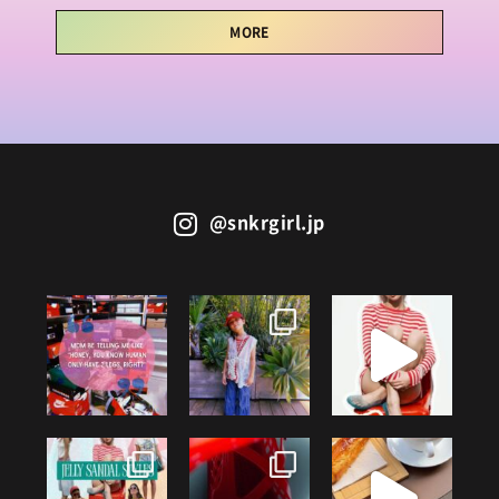
MORE
@snkrgirl.jp