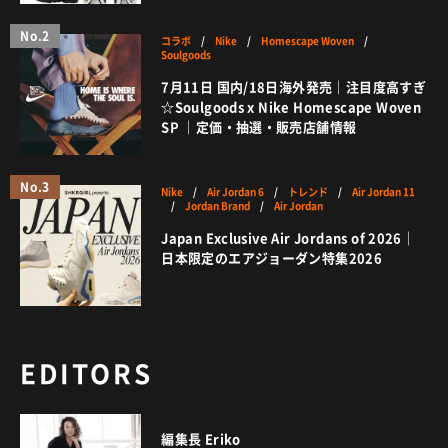
No.2
コラボ
/
Nike
/
Homescape Woven
/
Soulgoods
7月11日 国内/18日海外発売｜注目度高すぎ
☆Soulgoods x Nike Homescape Woven
SP ｜定価・抽選・販売店舗情報
No.3
Nike
/
Air Jordan 6
/
トレンド
/
Air Jordan 11
/
Jordan Brand
/
Air Jordan
Japan Exclusive Air Jordans of 2026｜
日本限定のエアジョーダン特集2026
EDITORS
編集長 Eriko