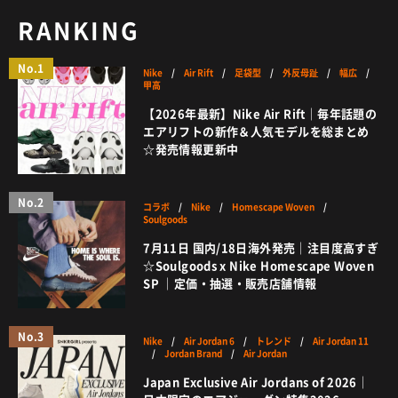
RANKING
No.1
Nike
/
Air Rift
/
足袋型
/
外反母趾
/
幅広
/
甲高
【2026年最新】Nike Air Rift｜毎年話題の
エアリフトの新作＆人気モデルを総まとめ
☆発売情報更新中
No.2
コラボ
/
Nike
/
Homescape Woven
/
Soulgoods
7月11日 国内/18日海外発売｜注目度高すぎ
☆Soulgoods x Nike Homescape Woven
SP ｜定価・抽選・販売店舗情報
No.3
Nike
/
Air Jordan 6
/
トレンド
/
Air Jordan 11
/
Jordan Brand
/
Air Jordan
Japan Exclusive Air Jordans of 2026｜