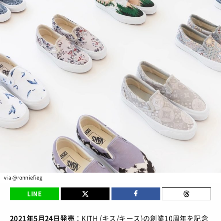
BRANDS
/ ブランドから探す
COLORS
/ カラーで探す
CALENDAR
/ 発売日カレンダー
STYLES
TOP
/ スタイルトップ
BEAUTY
STYLE IDEA
/ コーデのアイデア
TOP
/ ビューティートップ
FEATURE
STYLE SNAP
/ ストリートスナップ
COSMETICS
/ コスメアイテム
TOP
/ 特集トップ
CULTURE
SNEAKER MIX
/ スニーカーMIX
COLUMNS
/ コラム
TOP
/ カルチャートップ
KOREAN COSME
via @ronniefieg
/ 韓国コスメ
ABOUT
FASHION
/ ファション
MUSIC
/ 音楽
LINE
MAKE UP
/ チュートリアル
SNKRGIRLとは
SHOPS
/ ショップ情報
MOVIE
/ 映画・ドラマ
2021年5月24日発売
：KITH (キス/キース)の創業10周年を記念
会員ログイン
運営会社