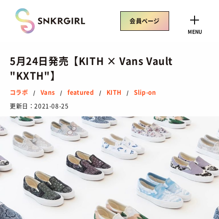
Skip
to
会員ページ
content
CLOSE
MENU
5月24日発売【KITH × Vans Vault
"KXTH"】
コラボ
Vans
featured
KITH
Slip-on
/
/
/
/
トレンドワード
更新日：
2021-08-25
サイズ感
骨格タイプ別
トレンド
Air Rift
コラボ
サンダル
Nike
ASICS
New Balance
Salomon
SNEAKERS
TOP
/ スニーカートップ