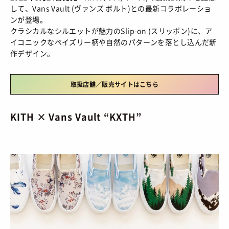
HOW TO
/ あれこれハウツー
して、Vans Vault (ヴァンズ ボルト)との最新コラボレーショ
ART
/ アート
新規会員登録
ンが登場。
プライバシーポリシー
クラシカルなシルエットが魅力のSlip-on (スリッポン)に、ア
FOOD
/ 食文化
イコニックなペイズリー柄や自然のパターンを落とし込んだ新
お問い合わせ
作デザイン。
BOOKS
/ ブック
HEALTH
/ ヘルス・ボディ
© 2026 Sneaker-Girl.com is brought to you
取扱店舗／販売サイトはこちら
by YBS co., ltd & YBS USA LLC.
HISTORY
/ 歴史
KITH × Vans Vault “KXTH”