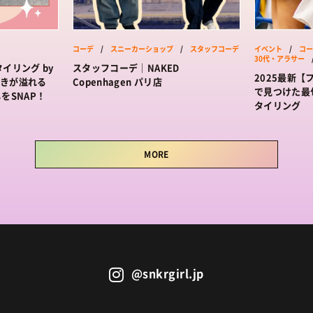
コーデ
/
スニーカーショップ
/
スタッフコーデ
イベント
/
コー
30代・アラサー
イリング by
スタッフコーデ｜NAKED
2025最新
好きが溢れる
Copenhagen パリ店
で見つけた最
なしをSNAP！
タイリング
MORE
@snkrgirl.jp