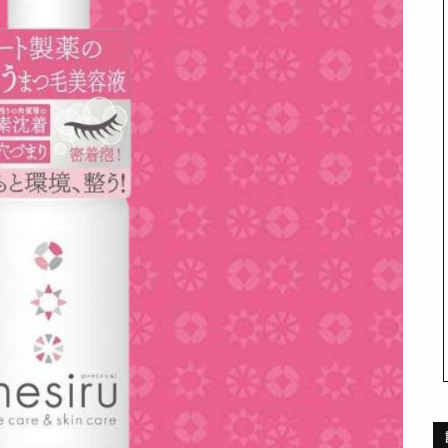
STYLES
BEAUTY
会員ログイン
TOP
TOP
ーカートップ
/ スタイルトップ
/ ビューティートップ
新規会員登録
STYLE IDEA
COSMETICS
ブランドから探す
/ コーデのアイデア
/ コスメアイテム
STYLE SNAP
SNEAKER MIX
カラーで探す
/ ストリートスナップ
/ スニーカーMIX
KOREAN COSME
 発売日カレンダー
/ 韓国コスメ
MAKE UP
/ チュートリアル
CULTURE
ABOUT
TOP
トップ
/ カルチャートップ
SNKRGIRLとは
MUSIC
 コラム
/ 音楽
運営会社