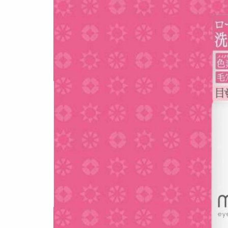
SNEAKERS
TOP
/ スニ
BRANDS
/ 
トレンドワード
COLORS
/ 
サイズ感
骨格タイプ別
CALENDAR
/
トレンド
Air Rift
コラボ
サンダル
Nike
ASICS
New Balance
Salomon
FEATURE
TOP
/ 特集
COLUMNS
/