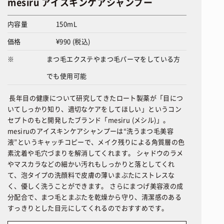
mesiru アイスキンケアシャンプー
内容量
150mL
価格
¥990 (税込)
※
まつ毛エクステやまつ毛パーマをしている方
でも使用可能
長年目の健康について研究してきたロート製薬が「目につ
いてしっかり知り、適切なケアをしてほしい」というコン
セプトのもと開発したブランド「mesiru (メシル)」。
mesiruのアイスキンケアシャンプーは“洗うまつ毛美容
液”というキャッチコピーで、メイク残りによる角質層の色
素沈着や毛穴づまりを解消してくれます。 シャドウのラメ
やマスカラなどの細かい汚れもしっかりと落としてくれ
て、泡タイプの洗顔料で皮膚の薄いまぶたにストレスな
く、優しく洗うことができます。 さらにまつげ美容液の成
分配合で、まつ毛とまぶたを乾燥から守り、清潔感のある
すっきりとした目元にしてくれるのでおすすめです。