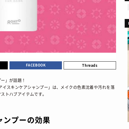
MOVIE
ファション
/ 映画・ドラマ
プライバシーポリシー
ART
ョップ情報
/ アート
お問い合わせ
FOOD
あれこれハウツー
/ 食文化
BOOKS
/ ブック
HEALTH
/ ヘルス・ボディ
HISTORY
/ 歴史
FACEBOOK
Threads
プー」が話題！
)の「アイスキンケアシャンプー」は、メイクの色素沈着や汚れを落
マストハブアイテムです。
ャンプーの効果