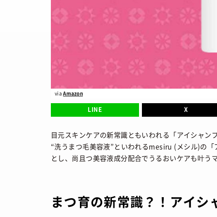
FASHION
/ 
SHOPS
/ シ
HOW TO
/ 
via
Amazon
LINE
X
目元スキンケアの新常識ともいわれる「アイシャン
“洗うまつ毛美容液”といわれるmesiru (メシル
とし、尚且つ美容液成分配合でうるおいケアも叶う
まつ育の新常識？！アイシ