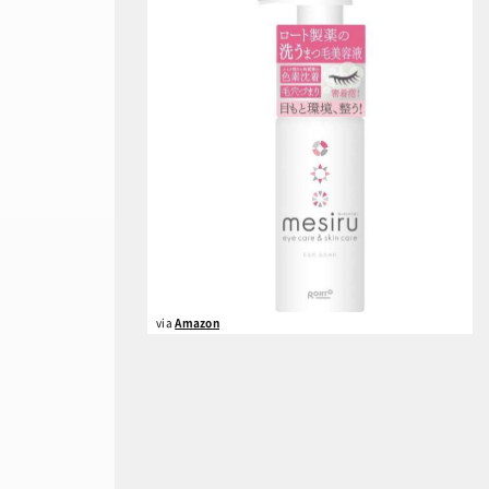
via
Amazon