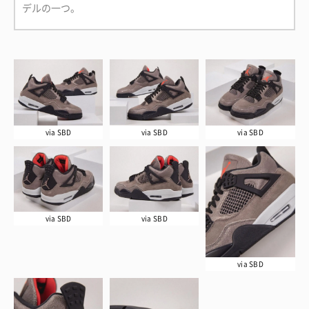
デルの一つ。
via SBD
via SBD
via SBD
via SBD
via SBD
via SBD