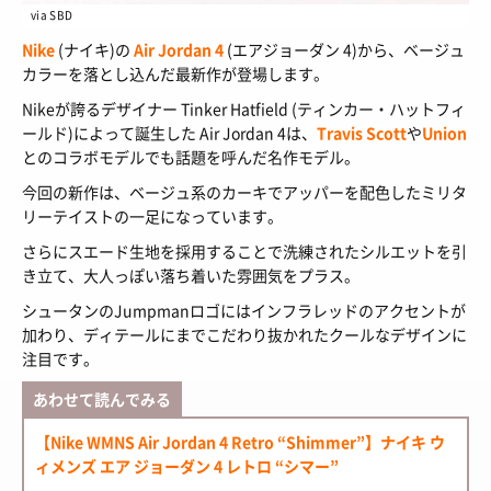
HOW TO
/ あれこれハウツー
via SBD
ART
/ アート
新規会員登録
プライバシーポリシー
Nike
(ナイキ)の
Air Jordan 4
(エアジョーダン 4)から、ベージュ
FOOD
カラーを落とし込んだ最新作が登場します。
/ 食文化
お問い合わせ
Nikeが誇るデザイナー Tinker Hatfield (ティンカー・ハットフィ
BOOKS
/ ブック
ールド)によって誕生した Air Jordan 4は、
Travis Scott
や
Union
とのコラボモデルでも話題を呼んだ名作モデル。
HEALTH
/ ヘルス・ボディ
© 2026 Sneaker-Girl.com is brought to you
by YBS co., ltd & YBS USA LLC.
今回の新作は、ベージュ系のカーキでアッパーを配色したミリタ
HISTORY
/ 歴史
リーテイストの一足になっています。
さらにスエード生地を採用することで洗練されたシルエットを引
き立て、大人っぽい落ち着いた雰囲気をプラス。
シュータンのJumpmanロゴにはインフラレッドのアクセントが
加わり、ディテールにまでこだわり抜かれたクールなデザインに
注目です。
あわせて読んでみる
【Nike WMNS Air Jordan 4 Retro “Shimmer”】ナイキ ウ
ィメンズ エア ジョーダン 4 レトロ “シマー”