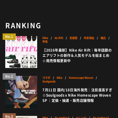
RANKING
No.1
Nike
/
Air Rift
/
足袋型
/
外反母趾
/
幅広
/
甲高
【2026年最新】Nike Air Rift｜毎年話題の
エアリフトの新作＆人気モデルを総まとめ
☆発売情報更新中
No.2
コラボ
/
Nike
/
Homescape Woven
/
Soulgoods
7月11日 国内/18日海外発売｜注目度高すぎ
☆Soulgoods x Nike Homescape Woven
SP ｜定価・抽選・販売店舗情報
No.3
Nike
/
Air Jordan 6
/
トレンド
/
Air Jordan 11