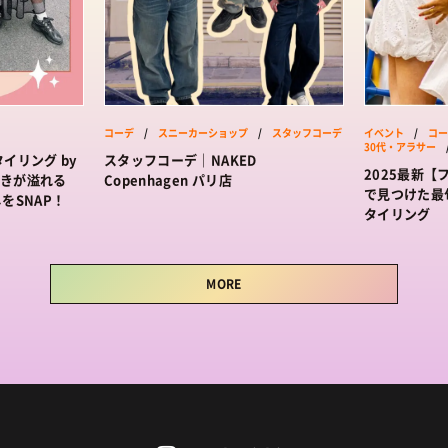
コーデ
/
スニーカーショップ
/
スタッフコーデ
イベント
/
コー
30代・アラサー
イリング by
スタッフコーデ｜NAKED
2025最新
好きが溢れる
Copenhagen パリ店
で見つけた最
なしをSNAP！
タイリング
MORE