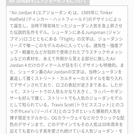
Air Jordan 4 (エアジョーダン 4)について
“Air Jordan 4 (エアジョーダン 4) は、1989年に Tinker
Hatfield (ティンカー・ハットフィールド)のデザインによっ
て誕生し、当時下降気味だったジョーダン人気を急上昇させ
た伝説的名作モデル。シュータンにあるJumpman (ジャン
プマン)ロゴとともにある「Flight」の文字は、ジョーダンシ
リーズで唯一このモデルのみに入っている。通気性・強度ア
ップ・軽量化などが目的で使用されたプラスチックやメッシ
ュなどの素材を、あえて外側から見える部分に施したAir
Jordan 4 だけのディテールが目を引くデザインも特徴的。ま
た、シュータン裏のAir Jordanの文字は、当時シュータンを
裏返して履くストリート・カルチャーのスタイルを取り入れ
てデザインされており、ロゴの表記が逆さまである。したが
って、ストリートでの人気もかなり大きく、ラッパーやダン
サーも好んで履く、ストリートでも人気のジョーダンモデル
として知られている。Travis Scott (トラビススコット)とのコ
ラボやLevi’s (リーバイス)とのコラボといった爆発的人気を
博す限定モデルから、OGカラーウェイなどのクラシックな配
色のデザインまで、どのデザインでもその人気は30年周年を
迎えても変わらず長年愛され続けている人気ジョーダン・モ