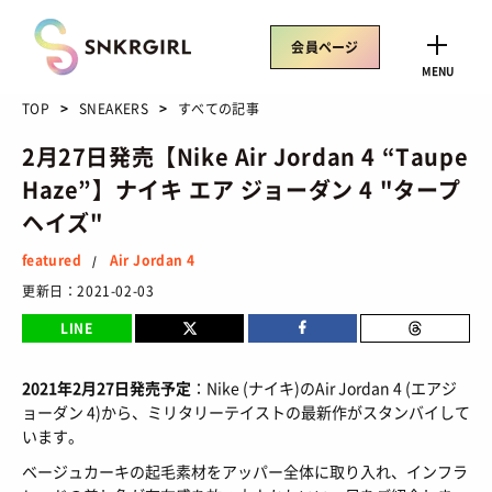
Skip
to
会員ページ
content
CLOSE
MENU
TOP
SNEAKERS
すべての記事
2月27日発売【Nike Air Jordan 4 “Taupe
Haze”】ナイキ エア ジョーダン 4 "タープ
トレンドワード
ヘイズ"
サイズ感
骨格タイプ別
トレンド
Air Rift
featured
Air Jordan 4
/
コラボ
サンダル
Nike
ASICS
更新日：
2021-02-03
New Balance
Salomon
LINE
2021年2月27日発売予定
：Nike (ナイキ)のAir Jordan 4 (エアジ
ョーダン 4)から、ミリタリーテイストの最新作がスタンバイして
SNEAKERS
います。
TOP
/ スニーカートップ
ベージュカーキの起毛素材をアッパー全体に取り入れ、インフラ