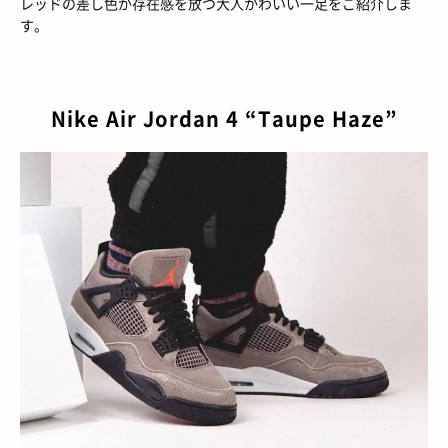
レッドの差し色が存在感を放つ大人かわいい一足をご紹介しま
BRANDS
/ ブランドから探す
す。
COLORS
/ カラーで探す
CALENDAR
/ 発売日カレンダー
Nike Air Jordan 4 “Taupe Haze”
STYLES
TOP
/ スタイルトップ
BEAUTY
STYLE IDEA
/ コーデのアイデア
TOP
/ ビューティートップ
FEATURE
STYLE SNAP
/ ストリートスナップ
COSMETICS
/ コスメアイテム
TOP
/ 特集トップ
CULTURE
SNEAKER MIX
/ スニーカーMIX
COLUMNS
/ コラム
TOP
/ カルチャートップ
KOREAN COSME
/ 韓国コスメ
ABOUT
FASHION
/ ファション
MUSIC
/ 音楽
MAKE UP
/ チュートリアル
SNKRGIRLとは
SHOPS
/ ショップ情報
MOVIE
/ 映画・ドラマ
会員ログイン
運営会社