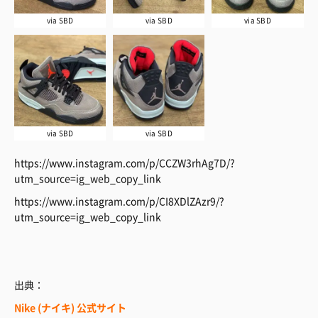
via SBD
via SBD
via SBD
via SBD
via SBD
https://www.instagram.com/p/CCZW3rhAg7D/?
utm_source=ig_web_copy_link
https://www.instagram.com/p/CI8XDlZAzr9/?
utm_source=ig_web_copy_link
出典：
Nike (ナイキ) 公式サイト