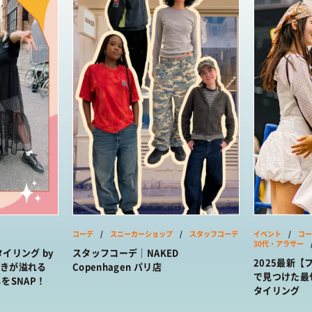
コーデ
/
スニーカーショップ
/
スタッフコーデ
イベント
/
コー
30代・アラサー
イリング by
スタッフコーデ｜NAKED
2025最新
好きが溢れる
Copenhagen パリ店
で見つけた最
なしをSNAP！
タイリング