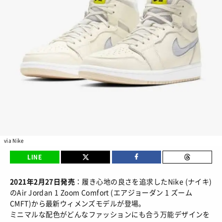
BRANDS
/ ブランドから探す
COLORS
/ カラーで探す
CALENDAR
/ 発売日カレンダー
STYLES
TOP
/ スタイルトップ
BEAUTY
STYLE IDEA
/ コーデのアイデア
TOP
/ ビューティートップ
FEATURE
STYLE SNAP
/ ストリートスナップ
COSMETICS
/ コスメアイテム
via Nike
TOP
/ 特集トップ
CULTURE
LINE
SNEAKER MIX
/ スニーカーMIX
COLUMNS
/ コラム
TOP
/ カルチャートップ
KOREAN COSME
/ 韓国コスメ
2021年2月27日発売
：履き心地の良さを追求したNike (ナイキ)
ABOUT
FASHION
/ ファション
のAir Jordan 1 Zoom Comfort (エアジョーダン 1 ズーム
MUSIC
/ 音楽
MAKE UP
/ チュートリアル
SNKRGIRLとは
CMFT)から最新ウィメンズモデルが登場。
SHOPS
/ ショップ情報
MOVIE
ミニマルな配色がどんなファッションにも合う万能デザインを
/ 映画・ドラマ
会員ログイン
運営会社