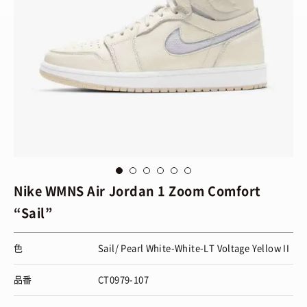
via Nike
vi
Nike WMNS Air Jordan 1 Zoom Comfort
“Sail”
色
Sail/ Pearl White-White-LT Voltage Yellow II
品番
CT0979-107