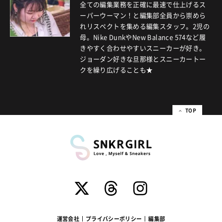
全ての編集業務を正確に最速で仕上げるス
ーパーウーマン！と編集部全員から崇めら
れリスペクトを集める編集スタッフ。2児の
母。Nike DunkやNew Balance 574など履
きやすく合わせやすいスニーカーが好き。
ジョーダン好きな旦那様とスニーカートー
クを繰り広げることも★
TOP
運営会社
プライバシーポリシー
編集部