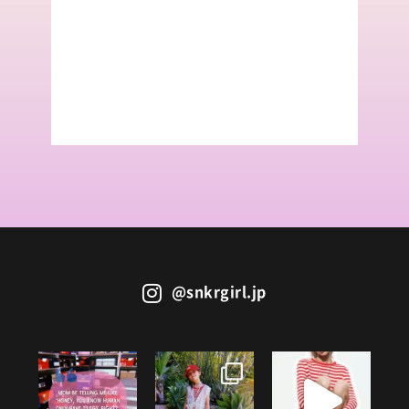
@snkrgirl.jp