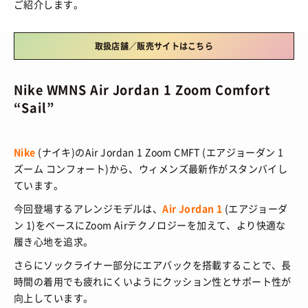
ご紹介します。
HOW TO
/ あれこれハウツー
ART
/ アート
新規会員登録
プライバシーポリシー
FOOD
/ 食文化
取扱店舗／販売サイトはこちら
お問い合わせ
BOOKS
/ ブック
Nike WMNS Air Jordan 1 Zoom Comfort
HEALTH
/ ヘルス・ボディ
“Sail”
© 2026 Sneaker-Girl.com is brought to you
by YBS co., ltd & YBS USA LLC.
HISTORY
/ 歴史
Nike
(ナイキ)のAir Jordan 1 Zoom CMFT (エアジョーダン 1
ズーム コンフォート)から、ウィメンズ最新作がスタンバイし
ています。
今回登場するアレンジモデルは、
Air Jordan 1
(エアジョーダ
ン 1)をベースにZoom Airテクノロジーを加えて、より快適な
履き心地を追求。
さらにソックライナー部分にエアバックを搭載することで、長
時間の着用でも疲れにくいようにクッション性とサポート性が
向上しています。