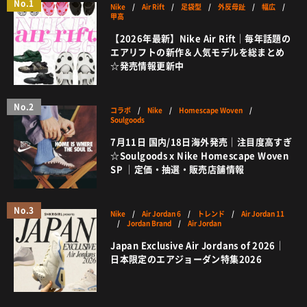
No.1
Nike
/
Air Rift
/
足袋型
/
外反母趾
/
幅広
/
甲高
【2026年最新】Nike Air Rift｜毎年話題の
エアリフトの新作＆人気モデルを総まとめ
☆発売情報更新中
No.2
コラボ
/
Nike
/
Homescape Woven
/
Soulgoods
7月11日 国内/18日海外発売｜注目度高すぎ
☆Soulgoods x Nike Homescape Woven
SP ｜定価・抽選・販売店舗情報
No.3
Nike
/
Air Jordan 6
/
トレンド
/
Air Jordan 11
/
Jordan Brand
/
Air Jordan
Japan Exclusive Air Jordans of 2026｜
日本限定のエアジョーダン特集2026