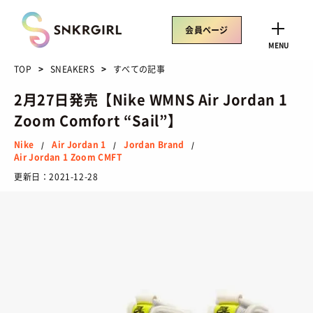
Skip
to
会員ページ
content
CLOSE
MENU
TOP
SNEAKERS
すべての記事
2月27日発売【Nike WMNS Air Jordan 1
Zoom Comfort “Sail”】
トレンドワード
Nike
Air Jordan 1
Jordan Brand
/
/
/
Air Jordan 1 Zoom CMFT
サイズ感
骨格タイプ別
トレンド
Air Rift
更新日：
2021-12-28
コラボ
サンダル
Nike
ASICS
New Balance
Salomon
SNEAKERS
TOP
/ スニーカートップ