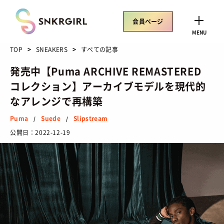
Skip
to
会員ページ
content
CLOSE
MENU
TOP
SNEAKERS
すべての記事
発売中【Puma ARCHIVE REMASTERED
コレクション】アーカイブモデルを現代的
トレンドワード
なアレンジで再構築
サイズ感
骨格タイプ別
トレンド
Air Rift
Puma
Suede
Slipstream
/
/
コラボ
サンダル
Nike
ASICS
公開日：
2022-12-19
New Balance
Salomon
SNEAKERS
TOP
/ スニーカートップ