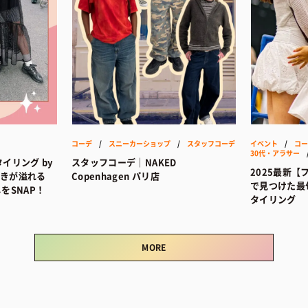
コーデ
/
スニーカーショップ
/
スタッフコーデ
イベント
/
コー
30代・アラサー
イリング by
スタッフコーデ｜NAKED
2025最新
好きが溢れる
Copenhagen パリ店
で見つけた最
なしをSNAP！
タイリング
MORE