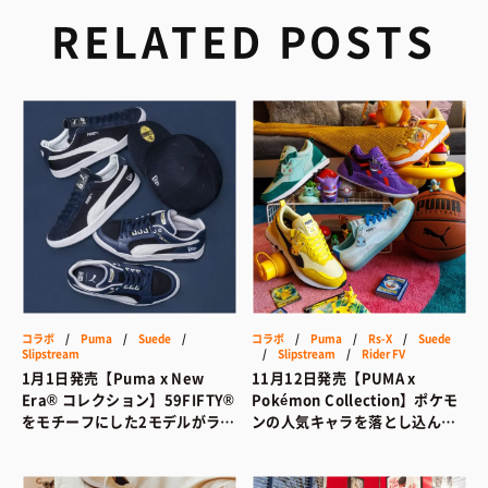
RELATED POSTS
コラボ
/
Puma
/
Suede
/
コラボ
/
Puma
/
Rs-X
/
Suede
Slipstream
/
Slipstream
/
Rider FV
1月1日発売【Puma x New
11月12日発売【PUMA x
Era® コレクション】59FIFTY®
Pokémon Collection】ポケモ
をモチーフにした2モデルがライ
ンの人気キャラを落とし込んだ
ンアップ
遊び心満載のコラボコレクショ
ン