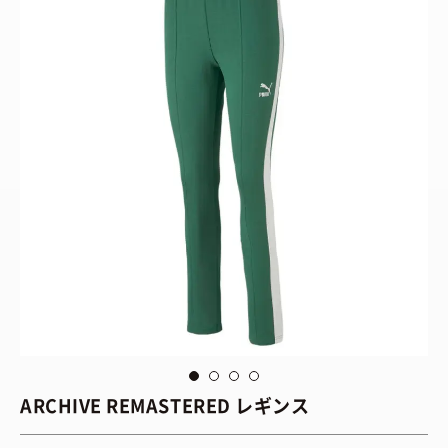
via
Puma
vi
ARCHIVE REMASTERED レギンス