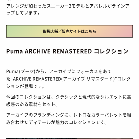
HOW TO
/ あれこれハウツー
アレンジが加わったスニーカー2モデルとアパレルがラインア
ART
/ アート
新規会員登録
ップしています。
プライバシーポリシー
FOOD
/ 食文化
お問い合わせ
取扱店舗／販売サイトはこちら
BOOKS
/ ブック
HEALTH
/ ヘルス・ボディ
© 2026 Sneaker-Girl.com is brought to you
Puma ARCHIVE REMASTERED コレクション
by YBS co., ltd & YBS USA LLC.
HISTORY
/ 歴史
Puma(プーマ)から、アーカイブにフォーカスをあて
た“ARCHIVE REMASTERED(アーカイブ リマスタード)”コレク
ションが登場です。
今回のコレクションは、クラシックと現代的なシルエットに高
級感のある素材をセット。
アーカイブのブランディングに、レトロなカラーパレットを組
み合わせたディテールが魅力のコレクションです。