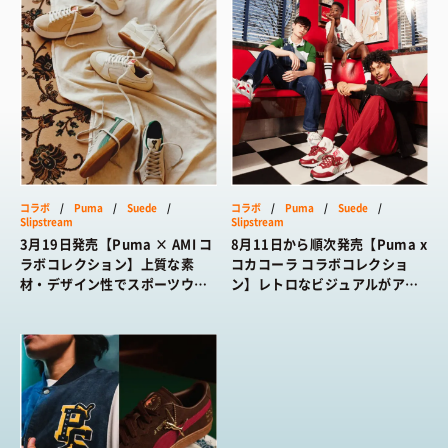
コラボ
/
Puma
/
Suede
/
コラボ
/
Puma
/
Suede
/
Slipstream
Slipstream
3月19日発売【Puma × AMI コ
8月11日から順次発売【Puma x
ラボコレクション】上質な素
コカコーラ コラボコレクショ
材・デザイン性でスポーツウェ
ン】レトロなビジュアルがアイ
アをランクアップ
キャッチなユニークなデザイン