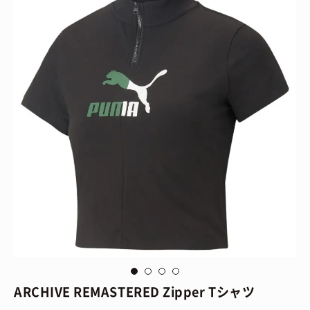
via
Puma
vi
ARCHIVE REMASTERED Zipper Tシャツ