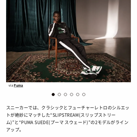
via
Puma
vi
スニーカーでは、クラシックとフューチャーレトロのシルエッ
トが絶妙にマッチした“SLIPSTREAM(スリップストリー
ム)”と“PUMA SUEDE(プーマ スウェード)”の2モデルがライン
アップ。