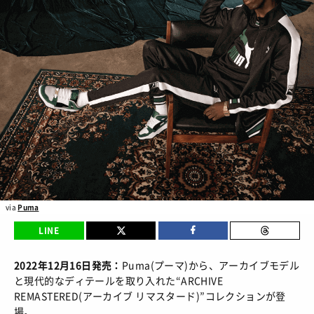
BRANDS
/ ブランドから探す
COLORS
/ カラーで探す
CALENDAR
/ 発売日カレンダー
STYLES
TOP
/ スタイルトップ
BEAUTY
STYLE IDEA
/ コーデのアイデア
TOP
/ ビューティートップ
FEATURE
STYLE SNAP
/ ストリートスナップ
COSMETICS
/ コスメアイテム
TOP
/ 特集トップ
via
Puma
CULTURE
SNEAKER MIX
/ スニーカーMIX
LINE
COLUMNS
/ コラム
TOP
/ カルチャートップ
KOREAN COSME
/ 韓国コスメ
ABOUT
FASHION
/ ファション
2022年12月16日発売：
Puma(プーマ)から、アーカイブモデル
MUSIC
/ 音楽
と現代的なディテールを取り入れた“ARCHIVE
MAKE UP
/ チュートリアル
SNKRGIRLとは
SHOPS
/ ショップ情報
REMASTERED(アーカイブ リマスタード)”コレクションが登
MOVIE
/ 映画・ドラマ
会員ログイン
場。
運営会社