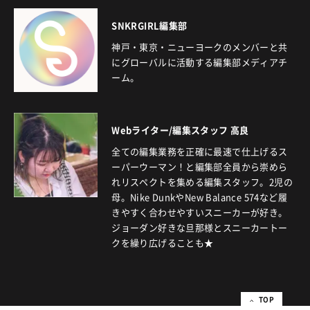
SNKRGIRL編集部
神戸・東京・ニューヨークのメンバーと共
にグローバルに活動する編集部メディアチ
ーム。
Webライター/編集スタッフ 高良
全ての編集業務を正確に最速で仕上げるス
ーパーウーマン！と編集部全員から崇めら
れリスペクトを集める編集スタッフ。2児の
母。Nike DunkやNew Balance 574など履
きやすく合わせやすいスニーカーが好き。
ジョーダン好きな旦那様とスニーカートー
クを繰り広げることも★
TOP