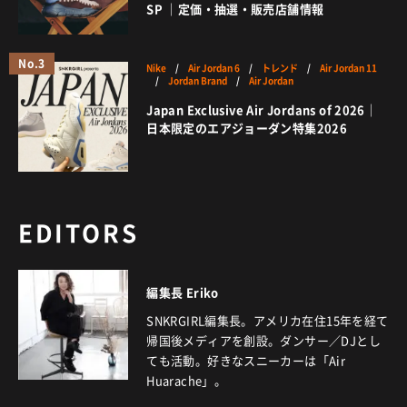
SP ｜定価・抽選・販売店舗情報
No.3
Nike
/
Air Jordan 6
/
トレンド
/
Air Jordan 11
/
Jordan Brand
/
Air Jordan
Japan Exclusive Air Jordans of 2026｜
日本限定のエアジョーダン特集2026
EDITORS
編集長 Eriko
SNKRGIRL編集長。アメリカ在住15年を経て
帰国後メディアを創設。ダンサー／DJとし
ても活動。好きなスニーカーは「Air
Huarache」。