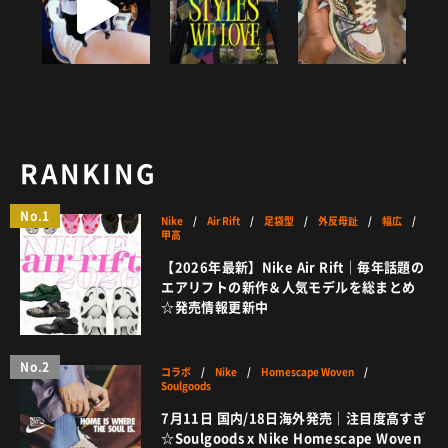
RANKING
No.1
Nike
/
Air Rift
/
足袋型
/
外反母趾
/
幅広
/
甲高
【2026年最新】Nike Air Rift｜毎年話題の
エアリフトの新作＆人気モデルを総まとめ
☆発売情報更新中
No.2
コラボ
/
Nike
/
Homescape Woven
/
Soulgoods
7月11日 国内/18日海外発売｜注目度高すぎ
☆Soulgoods x Nike Homescape Woven