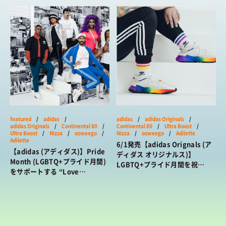
HOW TO
/ あれこれハウツー
FY9021, FY9018, FY9019,
ART
/ アート
FY9022
新規会員登録
プライバシーポリシー
FOOD
/ 食文化
お問い合わせ
BOOKS
/ ブック
HEALTH
/ ヘルス・ボディ
© 2026 Sneaker-Girl.com is brought to you
by YBS co., ltd & YBS USA LLC.
HISTORY
/ 歴史
featured
/
adidas
/
adidas
/
adidas Originals
/
adidas Originals
/
Continental 80
/
Continental 80
/
Ultra Boost
/
Ultra Boost
/
Nizza
/
ozweego
/
Nizza
/
ozweego
/
Adilette
Adilette
6/1発売【adidas Orignals (ア
【adidas (アディダス)】Pride
ディダス オリジナルス)】
Month (LGBTQ+プライド月間)
LGBTQ+プライド月間を祝
をサポートする “Love
す“PRIDE”パックで
Unites”キャンペーン！アパレ
Continental 80, Ultra Boost
ルコレクションがドロップ
2019, Nizza, Ozweego,
Temple Run, Adilette 全6モデ
ルをリリース *EF2318,
EF3675, EF2319