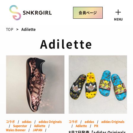
Skip
to
会員ページ
content
CLOSE
MENU
TOP
Adilette
Adilette
トレンドワード
サイズ感
骨格タイプ別
トレンド
Air Rift
コラボ
サンダル
Nike
ASICS
New Balance
Salomon
SNEAKERS
TOP
コラボ
/
adidas
/
adidas Originals
コラボ
/
adidas
/
adidas Originals
/ スニーカートップ
/
Superstar
/
Adilette
/
/
Adilette
/
PR
Wales Bonner
/
JAPAN
/
8月7日発売【adidas Originals