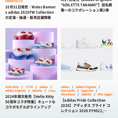
BRANDS
KARINTHA LO
/ ブランドから探す
"ADILETTE TANAAMI"】田名網
10月31日発売｜Wales Bonner
敬一のコラボレーション第2弾
COLORS
x adidas 2025FW Collection
/ カラーで探す
の定価・抽選・販売店舗情報
CALENDAR
/ 発売日カレンダー
STYLES
TOP
/ スタイルトップ
BEAUTY
STYLE IDEA
/ コーデのアイデア
TOP
/ ビューティートップ
FEATURE
STYLE SNAP
/ ストリートスナップ
COSMETICS
/ コスメアイテム
TOP
/ 特集トップ
CULTURE
SNEAKER MIX
/ スニーカーMIX
Hello Kitty
/
コラボ
/
adidas
/
adidas
/
adidas Originals
/
COLUMNS
/ コラム
adidas Originals
/
Adilette
/
Crocs
Stan Smith
/
Superstar
/
TOP
/ カルチャートップ
Ultra Boost
/
Adilette
/
Nite Jogger
KOREAN COSME
/ 韓国コスメ
2024年順次発売【Hello Kitty
ABOUT
FASHION
/ ファション
【adidas Pride Collection
50周年コラボ特集】キュートな
MUSIC
/ 音楽
2020】アディダス プライド コ
MAKE UP
/ チュートリアル
コラボモデルがラインアップ
SNKRGIRLとは
SHOPS
/ ショップ情報
レクション 2020 FY9022,
MOVIE
/ 映画・ドラマ
FY9024, FY5347, FY9023,
会員ログイン
運営会社