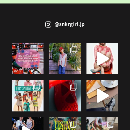
@snkrgirl.jp