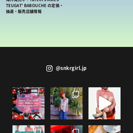
BRANDS
/ ブランドから探す
TEUGAT' BABOUCHE の定価・
抽選・販売店舗情報
COLORS
/ カラーで探す
CALENDAR
/ 発売日カレンダー
STYLES
TOP
/ スタイルトップ
BEAUTY
STYLE IDEA
/ コーデのアイデア
@snkrgirl.jp
TOP
/ ビューティートップ
FEATURE
STYLE SNAP
/ ストリートスナップ
COSMETICS
/ コスメアイテム
TOP
/ 特集トップ
CULTURE
SNEAKER MIX
/ スニーカーMIX
COLUMNS
/ コラム
TOP
/ カルチャートップ
KOREAN COSME
/ 韓国コスメ
ABOUT
FASHION
/ ファション
MUSIC
/ 音楽
MAKE UP
/ チュートリアル
SNKRGIRLとは
SHOPS
/ ショップ情報
MOVIE
/ 映画・ドラマ
会員ログイン
運営会社