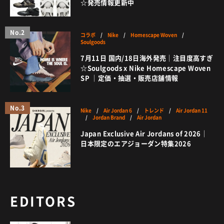
☆発売情報更新中
No.2
コラボ
/
Nike
/
Homescape Woven
/
Soulgoods
7月11日 国内/18日海外発売｜注目度高すぎ
☆Soulgoods x Nike Homescape Woven
SP ｜定価・抽選・販売店舗情報
No.3
Nike
/
Air Jordan 6
/
トレンド
/
Air Jordan 11
/
Jordan Brand
/
Air Jordan
Japan Exclusive Air Jordans of 2026｜
日本限定のエアジョーダン特集2026
EDITORS