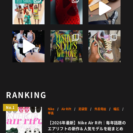
HOW TO
/ あれこれハウツー
ART
/ アート
新規会員登録
プライバシーポリシー
FOOD
/ 食文化
お問い合わせ
BOOKS
/ ブック
HEALTH
/ ヘルス・ボディ
© 2026 Sneaker-Girl.com is brought to you
by YBS co., ltd & YBS USA LLC.
HISTORY
/ 歴史
RANKING
No.1
Nike
/
Air Rift
/
足袋型
/
外反母趾
/
幅広
/
甲高
【2026年最新】Nike Air Rift｜毎年話題の
エアリフトの新作＆人気モデルを総まとめ