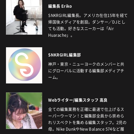
編集長 Eriko
SNKRGIRL編集長。アメリカ在住15年を経て
帰国後メディアを創設。ダンサー／DJとし
ても活動。好きなスニーカーは「Air
Huarache」。
SNKRGIRL編集部
神戸・東京・ニューヨークのメンバーと共
にグローバルに活動する編集部メディアチ
ーム。
Webライター/編集スタッフ 高良
全ての編集業務を正確に最速で仕上げるス
ーパーウーマン！と編集部全員から崇めら
れリスペクトを集める編集スタッフ。2児の
母。Nike DunkやNew Balance 574など履