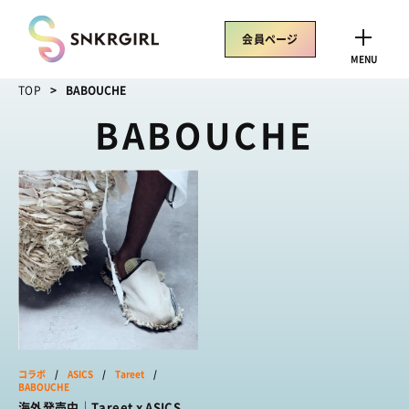
Skip
to
会員ページ
content
CLOSE
MENU
TOP
BABOUCHE
BABOUCHE
トレンドワード
サイズ感
骨格タイプ別
トレンド
Air Rift
コラボ
サンダル
Nike
ASICS
New Balance
Salomon
SNEAKERS
TOP
コラボ
/
ASICS
/
Tareet
/
/ スニーカートップ
BABOUCHE
海外発売中｜Tareet x ASICS