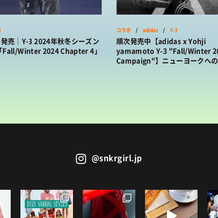
HISTORY
/ 歴史
3
コラボ
/
adidas
/
Y-3
日発売｜Y-3 2024年秋冬シーズン
順次発売中【adidas x Yohji
ll/Winter 2024 Chapter 4」
yamamoto Y-3 "Fall/Winter 2
Campaign"】ニューヨークへ
ターを発表
@snkrgirl.jp