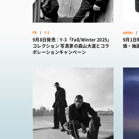
COLORS
/ 
サイズ感
骨格タイプ別
CALENDAR
/
トレンド
Air Rift
コラボ
サンダル
Nike
ASICS
PR
/
Y-3
adidas
9月8日発売｜Y-3「Fall/Winter 2025」
9月1日発
New Balance
Salomon
コレクション 写真家の森山大道とコラ
価・抽
ボレーションキャンペーン
FEATURE
TOP
/ 特集
COLUMNS
/
FASHION
/ 
SHOPS
/ シ
HOW TO
/ 