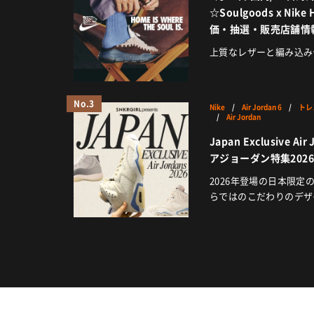
☆Soulgoods x Nike
価・抽選・販売店舗情
上質なレザーと編み込み
No.3
Nike
/
Air Jordan 6
/
トレ
/
Air Jordan
Japan Exclusive A
アジョーダン特集202
2026年登場の日本限
らではのこだわりのデザ