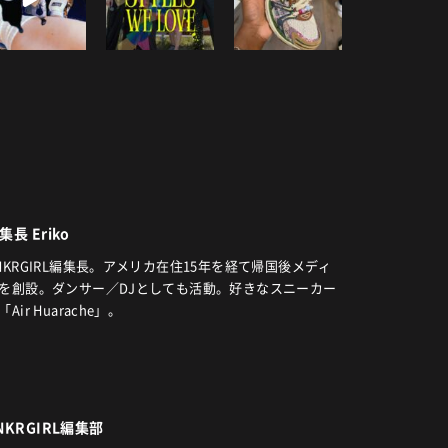
集長 Eriko
NKRGIRL編集長。アメリカ在住15年を経て帰国後メディ
を創設。ダンサー／DJとしても活動。好きなスニーカー
「Air Huarache」。
NKRGIRL編集部