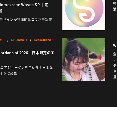
神
 Homescape Woven SP ｜定
活
報
デザインが特徴的なコラボ最新作
ンド
/
Air Jordan 11
/
Jordan Brand
W
ir Jordans of 2026｜日本限定のエ
全
6
ン
タ
定のエアジョーダンをご紹介！日本な
や
インは必見
旦