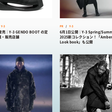
STYLE SNAP
SNEAKER MIX
カラーで探す
/ ストリートスナップ
/ スニーカーMIX
KOREAN COSME
 発売日カレンダー
/ 韓国コスメ
MAKE UP
/ チュートリアル
/
Y-3
PR
/
Y-3
売｜Y-3 GENDO BOOT の定
6月1日公開｜Y-3 Spring/Sum
選・販売店舗
2025新コレクション！「Amber 
Look book」も公開
CULTURE
ABOUT
TOP
トップ
/ カルチャートップ
SNKRGIRLとは
MUSIC
 コラム
/ 音楽
運営会社
MOVIE
ファション
/ 映画・ドラマ
プライバシーポリシー
ART
ョップ情報
/ アート
お問い合わせ
FOOD
あれこれハウツー
/ 食文化
BOOKS
/ ブック
HEALTH
/ ヘルス・ボディ