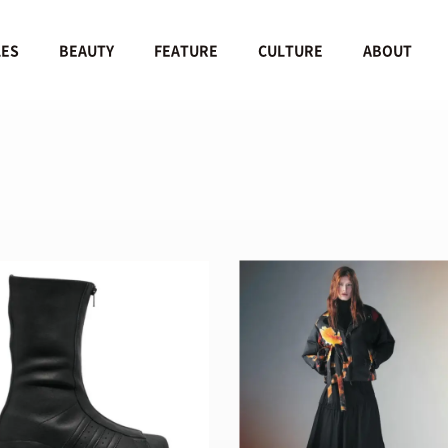
LES
BEAUTY
FEATURE
CULTURE
ABOUT
STYLES
BEAUTY
会員ログイン
TOP
TOP
ーカートップ
/ スタイルトップ
/ ビューティートップ
新規会員登録
STYLE IDEA
COSMETICS
ブランドから探す
/ コーデのアイデア
/ コスメアイテム