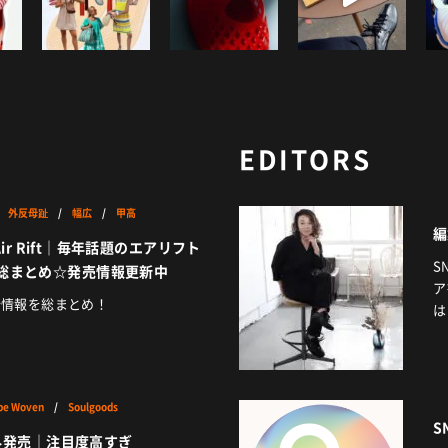
EDITORS
/
外反母趾
/
幅広
/
甲高
編
Air Rift｜毎年話題のエアリフト
S
総まとめ☆発売情報更新中
ア
新情報を総まとめ！
は
pe Woven
/
Soulgoods
S
海外発売｜注目度高すぎ