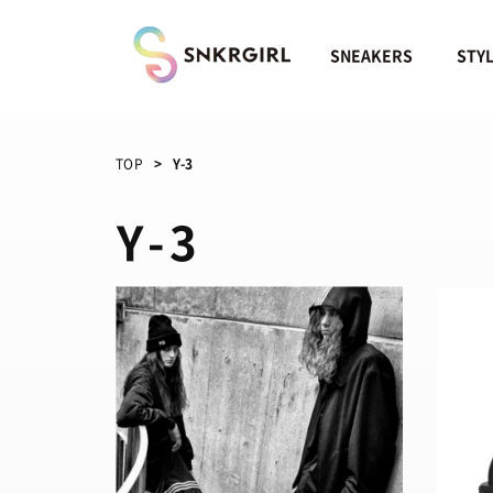
Skip
to
content
SNEAKERS
STY
TOP
Y-3
Y-3
SNEAKERS
TOP
/ スニ
BRANDS
/ 
トレンドワード