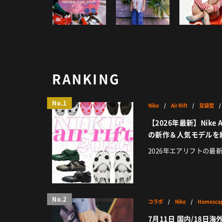
RANKING
No.1
Nike
/
Air Rift
/
足袋型
【2026年最新】Nike 
の新作＆人気モデルを
2026年エアリフトの最
No.2
コラボ
/
Nike
/
Homesca
7月11日 国内/18日