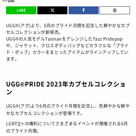
via
UGG
BRANDS
/ ブランドから探す
LINE
COLORS
/ カラーで探す
UGG®(アグ)より、6月のプライド月間を記念した鮮やかなカプ
CALENDAR
/ 発売日カレンダー
セルコレクションが新発売。
UGG®の人気モデルTasmanをアレンジしたTazz Pridepop
STYLES
や、ジャケット、クロスボディバッグなどカラフルな「プライ
ド・ポップ」カラーをまとったアイテムがラインアップしてい
TOP
/ スタイルトップ
ます。
BEAUTY
STYLE IDEA
/ コーデのアイデア
TOP
/ ビューティートップ
FEATURE
STYLE SNAP
/ ストリートスナップ
UGG®PRIDE 2023年カプセルコレクショ
COSMETICS
/ コスメアイテム
TOP
/ 特集トップ
ン
CULTURE
SNEAKER MIX
/ スニーカーMIX
COLUMNS
/ コラム
UGG®(アグ)より6月のプライド月間を記念し、色鮮やかな鮮や
TOP
/ カルチャートップ
KOREAN COSME
/ 韓国コスメ
ABOUT
かなカプセルコレクションが登場です。
FASHION
/ ファション
MUSIC
/ 音楽
MAKE UP
/ チュートリアル
LGBTQ＋の権利についてさまざまなイベントが開催される6月
SNKRGIRLとは
SHOPS
/ ショップ情報
のプライド月間。
MOVIE
/ 映画・ドラマ
会員ログイン
運営会社