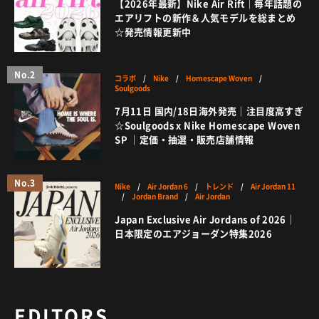
【2026年最新】Nike Air Rift｜毎年話題の
エアリフトの新作＆人気モデルを総まとめ
☆発売情報更新中
No.2
コラボ
/
Nike
/
Homescape Woven
/
Soulgoods
7月11日 国内/18日海外発売｜注目度高すぎ
☆Soulgoods x Nike Homescape Woven
SP ｜定価・抽選・販売店舗情報
No.3
Nike
/
Air Jordan 6
/
トレンド
/
Air Jordan 11
/
Jordan Brand
/
Air Jordan
Japan Exclusive Air Jordans of 2026｜
日本限定のエアジョーダン特集2026
EDITORS