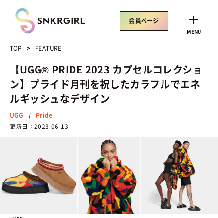
Skip
to
会員ページ
content
CLOSE
MENU
TOP
FEATURE
【UGG® PRIDE 2023 カプセルコレクショ
ン】プライド月刊を祝したカラフルでエネ
トレンドワード
ルギッシュなデザイン
サイズ感
骨格タイプ別
トレンド
Air Rift
UGG
Pride
/
更新日：
2023-06-13
コラボ
サンダル
Nike
ASICS
New Balance
Salomon
SNEAKERS
TOP
/ スニーカートップ