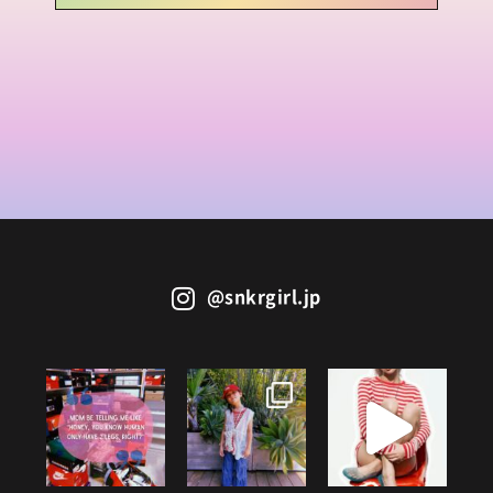
@snkrgirl.jp