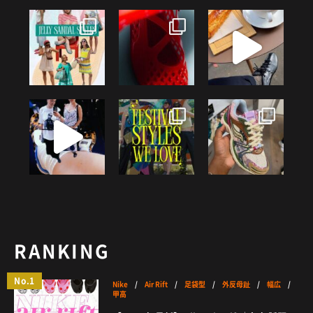
RANKING
No.1
Nike
/
Air Rift
/
足袋型
/
外反母趾
/
幅広
/
甲高